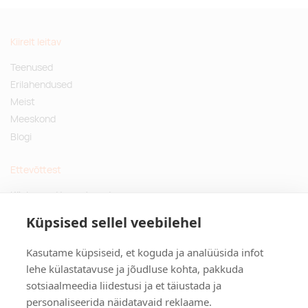
Kiirelt leitav
Teenused
Erilahendused
Meist
Meeskond
Blogi
Ettevõttest
Küsimused ja vastused
Jätkusuutlikud kingitused
Küpsised sellel veebilehel
Privaatsuspoliitika
Kasutame küpsiseid, et koguda ja analüüsida infot
Kontakt
lehe külastatavuse ja jõudluse kohta, pakkuda
sotsiaalmeedia liidestusi ja et täiustada ja
Tulika põik 3, Tallinn
personaliseerida näidatavaid reklaame.
info@kinkston.ee