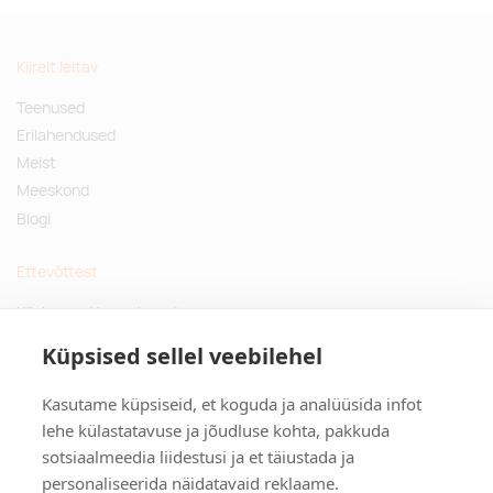
Kiirelt leitav
Teenused
Erilahendused
Meist
Meeskond
Blogi
Ettevõttest
Küsimused ja vastused
Jätkusuutlikud kingitused
Küpsised sellel veebilehel
Privaatsuspoliitika
Kasutame küpsiseid, et koguda ja analüüsida infot
Kontakt
lehe külastatavuse ja jõudluse kohta, pakkuda
sotsiaalmeedia liidestusi ja et täiustada ja
Tulika põik 3, Tallinn
personaliseerida näidatavaid reklaame.
info@kinkston.ee