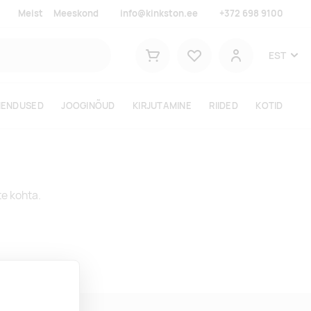
Meist
Meeskond
info@kinkston.ee
+372 698 9100
Lemmikud
EST
Ostukorv
Kasutaja
HENDUSED
JOOGINÕUD
KIRJUTAMINE
RIIDED
KOTID
te kohta.