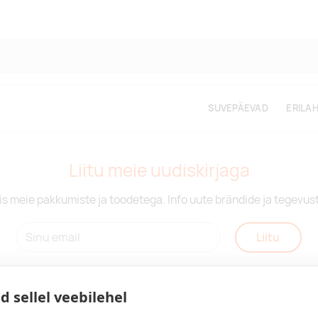
SUVEPÄEVAD
ERILA
Liitu meie uudiskirjaga
is meie pakkumiste ja toodetega. Info uute brändide ja tegevus
Liitu
d sellel veebilehel