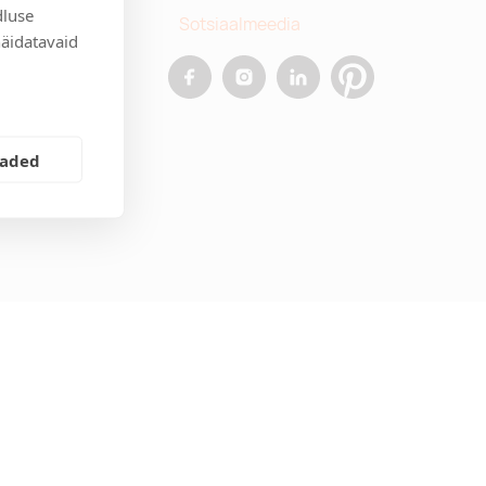
dluse
Sotsiaalmeedia
näidatavaid
allinn
.ee
eaded