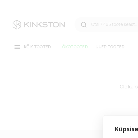
KÕIK TOOTED
ÖKOTOOTED
UUED TOOTED
Ole kurs
Küpsise