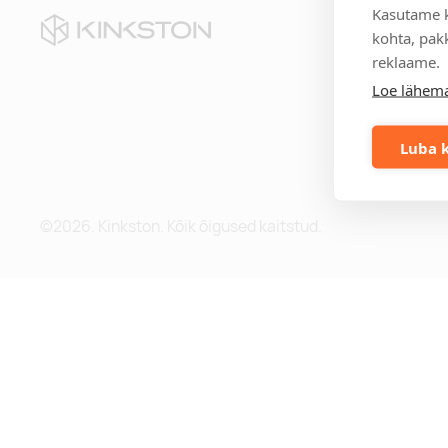
Kasutame k
Kii
kohta, pakk
reklaame.
Te
Loe lähema
Eri
Mei
Me
Luba k
Blo
©2026. Kinkston. Kõik õigused kaitstud.