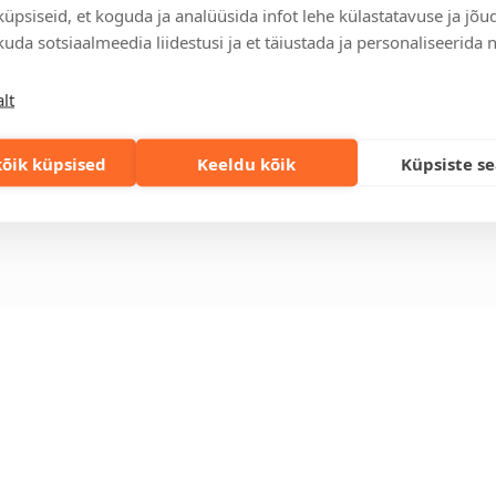
üpsiseid, et koguda ja analüüsida infot lehe külastatavuse ja jõu
relt leitav
Ettevõttest
Kontakt
uda sotsiaalmeedia liidestusi ja et täiustada ja personaliseerida 
enused
Küsimused ja
Tulika põik 3, T
vastused
info@kinkston
lt
lahendused
+372 6989 100
Jätkusuutlikud
st
kingitused
eskond
õik küpsised
Keeldu kõik
Küpsiste s
Privaatsuspoliitika
gi