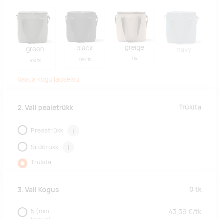
greige
black
green
navy
1 tk
1914 tk
412 tk
Vaata kogu laoseisu
Trükita
2. Vali pealetrükk
Presstrükk
i
Siiditrükk
i
Trükita
0
tk
3. Vali Kogus
5
(min.
43,39
€/
tk