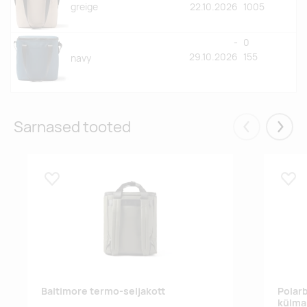
greige
22.10.2026
1005
-
0
29.10.2026
155
navy
Sarnased tooted
Eelmised
Järgm
Lisa lemmikuks
Lisa
Baltimore termo-seljakott
Polarb
külma