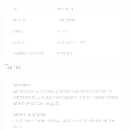
Kaal
845,50 g
Materjal
Polüester
Bränd
Vinga
Suurus
32 x 22 x 34 cm
Näidised kohapeal
roheline
Tarne
Tarneaeg
Tarneaeg on 12 tööpäeva pärast kujunduse kinnitamist.
Kinnitades kujunduse ühe tööpäeva jooksul, saate tooted
kätte hiljemalt 26. august.
Tarne tingimused
Üle 500 euro tellimuste puhul pakume tasuta tarnet üle
Eesti.