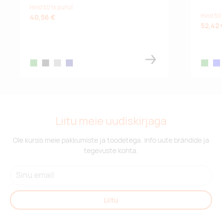
Hind 50 tk puhul
Hind 50
40,56 €
52,42 
green
black
greige
navy
green
blu
Liitu meie uudiskirjaga
Ole kursis meie pakkumiste ja toodetega. Info uute brändide ja
tegevuste kohta.
Liitu