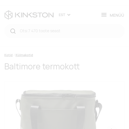
MENÜÜ
EST
Kotid
Külmakotid
Baltimore termokott