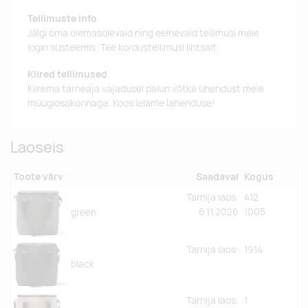
Tellimuste info
Jälgi oma olemasolevaid ning eelnevaid tellimusi meie
login süsteemis. Tee kordustellimusi lihtsalt.
Kiired tellimused
Kiirema tarneaja vajadusel palun võtke ühendust meie
müügiosakonnaga. Koos leiame lahenduse!
Laoseis
Toote värv
Saadaval
Kogus
Tarnija laos:
412
6.11.2026
1005
green
Tarnija laos:
1914
black
Tarnija laos:
1