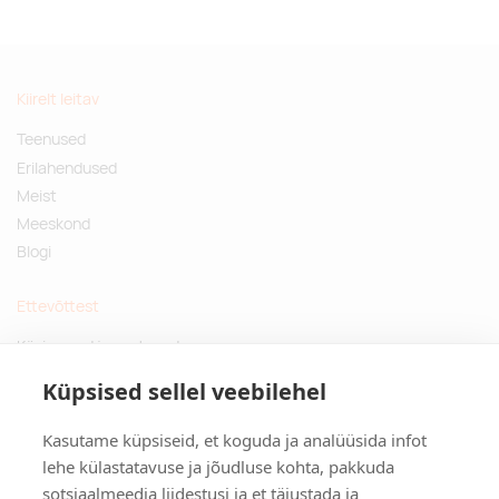
Kiirelt leitav
Teenused
Erilahendused
Meist
Meeskond
Blogi
Ettevõttest
Küsimused ja vastused
Jätkusuutlikud kingitused
Küpsised sellel veebilehel
Privaatsuspoliitika
Kasutame küpsiseid, et koguda ja analüüsida infot
Kontakt
lehe külastatavuse ja jõudluse kohta, pakkuda
sotsiaalmeedia liidestusi ja et täiustada ja
Tulika põik 3, Tallinn