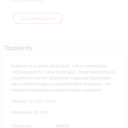
müügiosakonnaga.
Lisa päringukorvi
Tooteinfo
Kvaliteetne ja stiilne jahutuskott, mis on valmistatud
vetthülgavast PU-nubuk materjalist. Pikad käepidemed ja
reguleeritav õlarihm optimaalse mugavuse tagamiseks.
Jahutuskottil on paks ja veekindel PEVA isolatsioon, mis
hoiab lemmikjoogid ja suupisted kauem jahedana.
Mõõdud: 32 x 22 x 34 cm.
Mahutavus: 30 liitrit
Tootekood
439123