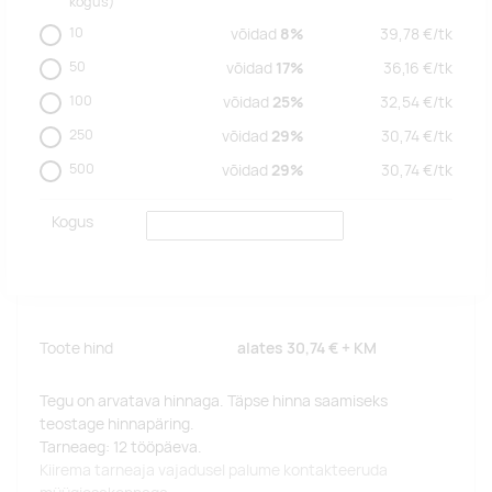
kogus)
10
võidad
8%
39,78
€/
tk
50
võidad
17%
36,16
€/
tk
100
võidad
25%
32,54
€/
tk
250
võidad
29%
30,74
€/
tk
500
võidad
29%
30,74
€/
tk
Kogus
Toote hind
alates
30,74 €
+ KM
Tegu on arvatava hinnaga. Täpse hinna saamiseks
teostage hinnapäring.
Tarneaeg: 12 tööpäeva.
Kiirema tarneaja vajadusel palume kontakteeruda