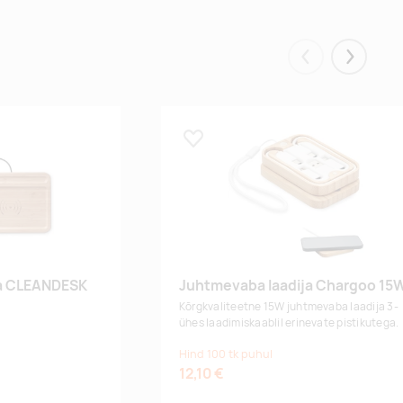
Eelmised
Järgmis
Lisa lemmikuks
ja CLEANDESK
Juhtmevaba laadija Chargoo 15
Kõrgkvaliteetne 15W juhtmevaba laadija 3-
ühes laadimiskaablil erinevate pistikutega.
Hind 100 tk puhul
12,10 €