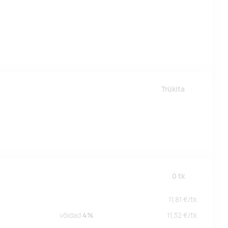
Trükita
0
tk
11,81
€/
tk
võidad
4%
11,32
€/
tk