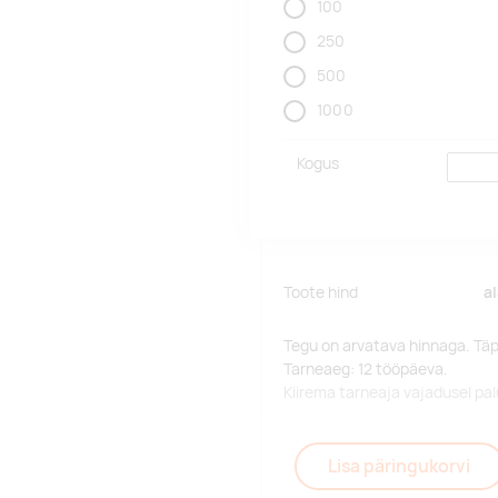
100
250
500
1000
Kogus
Toote hind
a
Tegu on arvatava hinnaga. Tä
Tarneaeg: 12 tööpäeva.
Kiirema tarneaja vajadusel p
Lisa päringukorvi