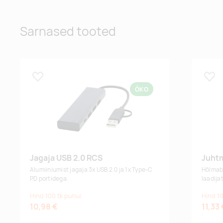
Sarnased tooted
Lisa lemmikuks
Lisa
ÖKO
Jagaja USB 2.0 RCS
Juhtm
Alumiiniumist jagaja
3x USB 2.0 ja 1x Type-C
Hõlmab 
PD portidega.
laadijat
Hind 100 tk puhul
Hind 10
10,98 €
11,33 