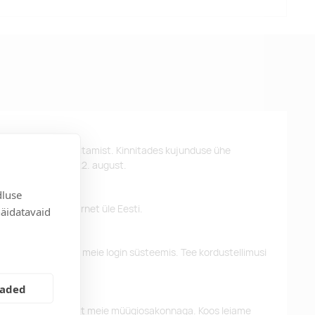
st kujunduse kinnitamist. Kinnitades kujunduse ühe
d kätte hiljemalt 22. august.
dluse
 pakume tasuta tarnet üle Eesti.
näidatavaid
eelnevaid tellimusi meie login süsteemis. Tee kordustellimusi
eaded
alun võtke ühendust meie müügiosakonnaga. Koos leiame