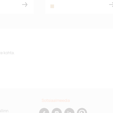
wood
te kohta.
Sotsiaalmeedia
allinn