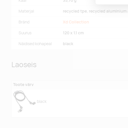
Kaal
35,70 g
Materjal
recycled tpe, recycled aluminium 
Bränd
Xd Collection
Suurus
120 x 1.1 cm
Näidised kohapeal
black
Laoseis
Toote värv
black