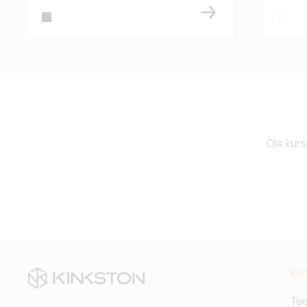
black
white
Ole kurs
Kii
Te