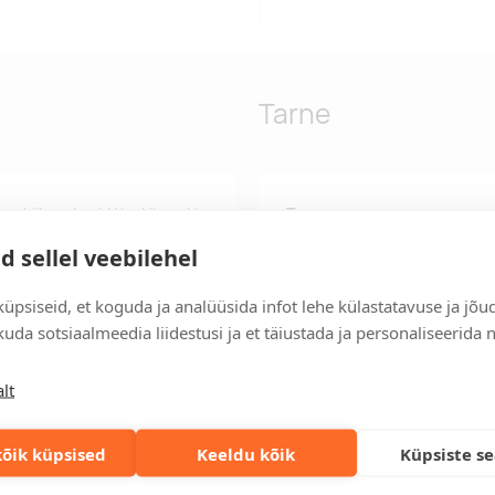
Tarne
mobiilseadmeid tippkiirusel ja
Tarneaeg
reeritud nupp, mis lülitab
Tarneaeg on 12 tööpäeva pära
d sellel veebilehel
 kohas, et vältida
tööpäeva jooksul, saate toote
serežiimi aktiveerimiseks
üpsiseid, et koguda ja analüüsida infot lehe külastatavuse ja jõu
Tarne tingimused
d TPE-st, PET-st, ABS-st ja
Üle 500 euro tellimuste puhul
 Car play ning Android auto
uda sotsiaalmeedia liidestusi ja et täiustada ja personaliseerida 
sisu: 52% toote kogumassist.
Tellimuste info
etud materjalide tarneahela.
lt
Jälgi oma olemasolevaid ning 
lihtsalt.
õik küpsised
Keeldu kõik
Küpsiste s
Kiired tellimused
Kiirema tarneaja vajadusel p