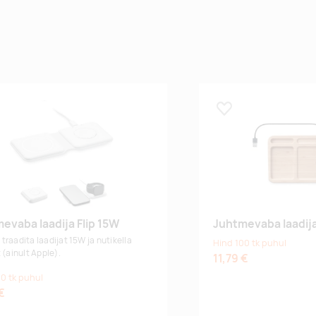
 lemmikuks
Lisa lemmikuks
evaba laadija Flip 15W
Juhtmevaba laadi
traadita laadijat 15W ja nutikella
Hind 100 tk puhul
 (ainult Apple).
11,79 €
0 tk puhul
€