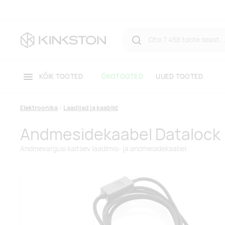
KÕIK TOOTED
ÖKOTOOTED
UUED TOOTED
Elektroonika
Laadijad ja kaablid
Andmesidekaabel Datalock
Andmevargusi kaitsev laadimis- ja andmesidekaabel.