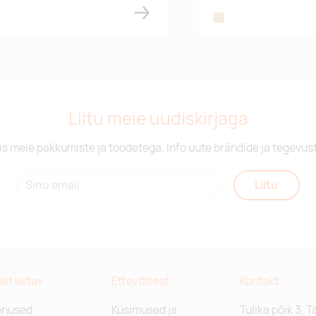
wood
Liitu meie uudiskirjaga
is meie pakkumiste ja toodetega. Info uute brändide ja tegevus
Liitu
relt leitav
Ettevõttest
Kontakt
enused
Küsimused ja
Tulika põik 3, T