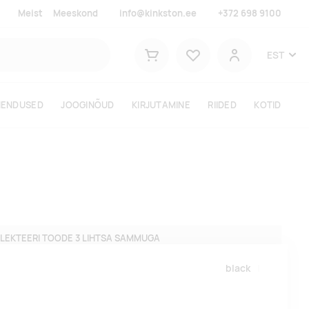
Meist
Meeskond
info@kinkston.ee
+372 698 9100
Lemmikud
EST
Ostukorv
Kasutaja
HENDUSED
JOOGINÕUD
KIRJUTAMINE
RIIDED
KOTID
LEKTEERI TOODE 3 LIHTSA SAMMUGA
black