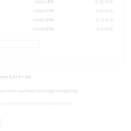
võidad
8%
10,82
€/
tk
võidad
17%
9,84
€/
tk
võidad
21%
9,35
€/
tk
võidad
27%
8,61
€/
tk
lates
8,61 €
+ KM
pse hinna saamiseks teostage hinnapäring.
alume kontakteeruda müügiosakonnaga.