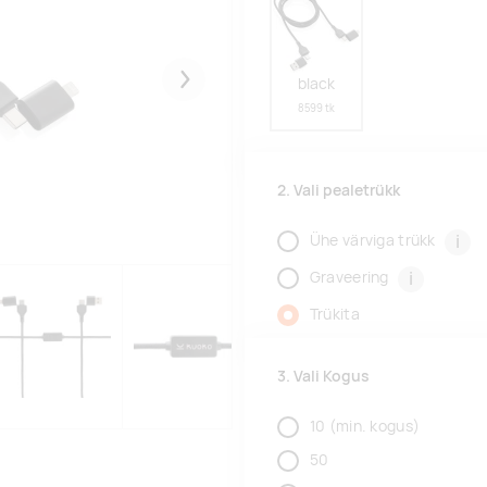
black
Järgmised
8599 tk
2. Vali pealetrükk
i
Ühe värviga trükk
i
Graveering
Trükita
3. Vali Kogus
10
(min. kogus)
50