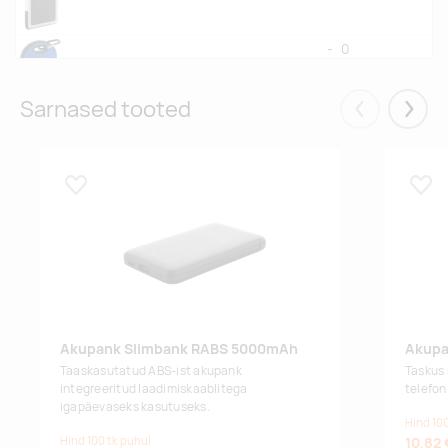
-
0
blue
Sarnased tooted
Eelmised
Järgm
Lisa lemmikuks
Lisa
Akupank Slimbank RABS 5000mAh
Akupa
Taaskasutatud ABS-ist akupank
Taskus 
integreeritud laadimiskaablitega
telefoni
igapäevaseks kasutuseks.
Hind 100
Hind 100 tk puhul
10,82 