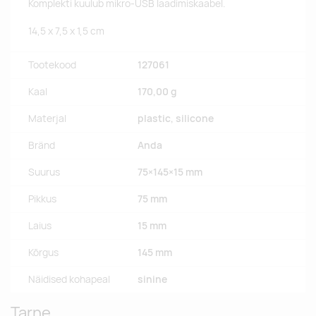
Komplekti kuulub mikro-USB laadimiskaabel.
14,5 x 7,5 x 1,5 cm
Tootekood
127061
Kaal
170,00 g
Materjal
plastic, silicone
Bränd
Anda
Suurus
75×145×15 mm
Pikkus
75 mm
Laius
15 mm
Kõrgus
145 mm
Näidised kohapeal
sinine
Tarne