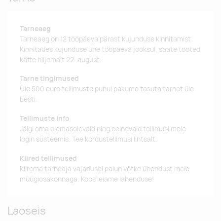
Tarneaeg
Tarneaeg on 12 tööpäeva pärast kujunduse kinnitamist.
Kinnitades kujunduse ühe tööpäeva jooksul, saate tooted
kätte hiljemalt 22. august.
Tarne tingimused
Üle 500 euro tellimuste puhul pakume tasuta tarnet üle
Eesti.
Tellimuste info
Jälgi oma olemasolevaid ning eelnevaid tellimusi meie
login süsteemis. Tee kordustellimusi lihtsalt.
Kiired tellimused
Kiirema tarneaja vajadusel palun võtke ühendust meie
müügiosakonnaga. Koos leiame lahenduse!
Laoseis