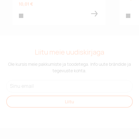
10,01 €
black
black
Liitu meie uudiskirjaga
Ole kursis meie pakkumiste ja toodetega. Info uute brändide ja
tegevuste kohta.
Liitu