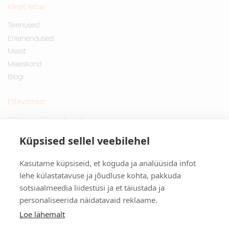
Kiirelt leitav
Teenused
Erilahendused
Meist
Meeskond
Blogi
Ettevõttest
Küsimused ja vastused
Jätkusuutlikud kingitused
Küpsised sellel veebilehel
Privaatsuspoliitika
Kasutame küpsiseid, et koguda ja analüüsida infot
Kontakt
lehe külastatavuse ja jõudluse kohta, pakkuda
sotsiaalmeedia liidestusi ja et täiustada ja
Tulika põik 3, Tallinn
personaliseerida näidatavaid reklaame.
info@kinkston.ee
+372 6989 100
Loe lähemalt