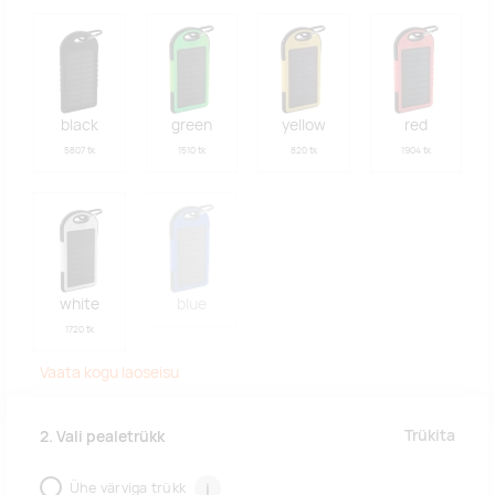
black
green
yellow
red
5807 tk
1510 tk
820 tk
1904 tk
white
blue
1720 tk
Vaata kogu laoseisu
Trükita
2. Vali pealetrükk
Ühe värviga trükk
i