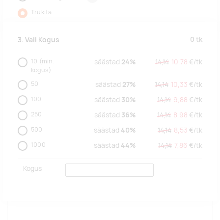
Trükita
0
tk
3. Vali Kogus
10
(min.
säästad
24%
14,14
10,78
€/
tk
kogus)
50
säästad
27%
14,14
10,33
€/
tk
100
säästad
30%
14,14
9,88
€/
tk
250
säästad
36%
14,14
8,98
€/
tk
500
säästad
40%
14,14
8,53
€/
tk
1000
säästad
44%
14,14
7,86
€/
tk
Kogus