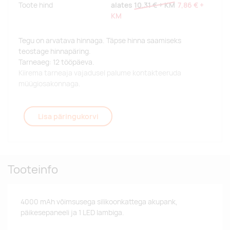
Toote hind
alates
10,31 €
+ KM
7,86 €
+
KM
Tegu on arvatava hinnaga. Täpse hinna saamiseks
teostage hinnapäring.
Tarneaeg: 12 tööpäeva.
Kiirema tarneaja vajadusel palume kontakteeruda
müügiosakonnaga.
Lisa päringukorvi
Tooteinfo
4000 mAh võimsusega silikoonkattega akupank,
päikesepaneeli ja 1 LED lambiga.