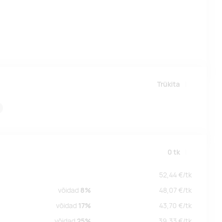
Trükita
0
tk
52,44
€/
tk
võidad
8%
48,07
€/
tk
võidad
17%
43,70
€/
tk
võidad
25%
39,33
€/
tk