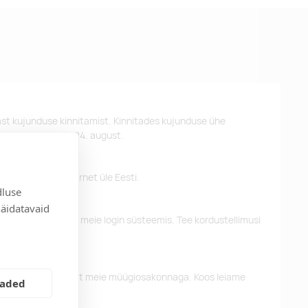
st kujunduse kinnitamist. Kinnitades kujunduse ühe
d kätte hiljemalt 24. august.
 pakume tasuta tarnet üle Eesti.
dluse
näidatavaid
eelnevaid tellimusi meie login süsteemis. Tee kordustellimusi
alun võtke ühendust meie müügiosakonnaga. Koos leiame
eaded