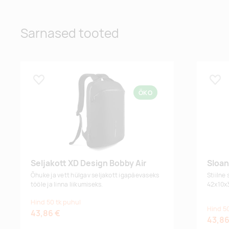
Sarnased tooted
Lisa lemmikuks
Lisa
ÖKO
Seljakott XD Design Bobby Air
Sloan
Õhuke ja vett hülgav seljakott igapäevaseks
Stiilne
tööle ja linna liikumiseks.
42x10x
Hind 50 tk puhul
Hind 50
43,86 €
43,86