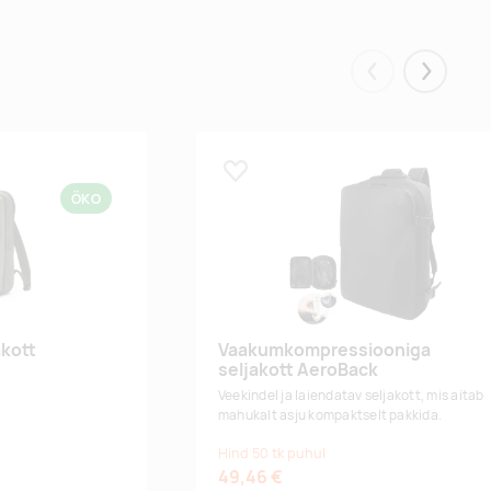
Eelmised
Järgmis
Lisa lemmikuks
ÖKO
akott
Vaakumkompressiooniga
seljakott AeroBack
Veekindel ja laiendatav seljakott, mis aitab
mahukalt asju kompaktselt pakkida.
Hind 50 tk puhul
49,46 €