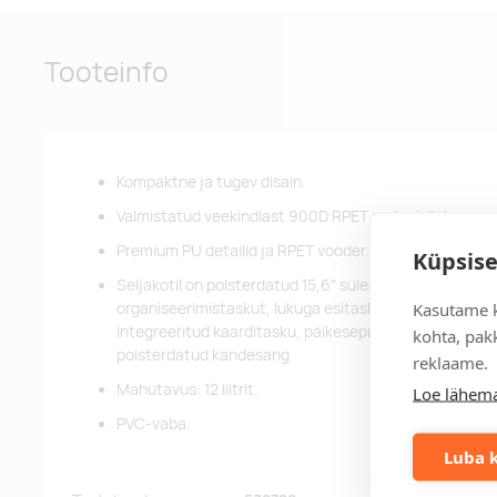
Tooteinfo
Kompaktne ja tugev disain.
Valmistatud veekindlast 900D RPET materjalist.
Premium PU detailid ja RPET vooder.
Küpsise
Seljakotil on polsterdatud 15,6" sülearvuti sahtel, tahv
Kasutame k
organiseerimistaskut, lukuga esitasku, polsterdatud j
integreeritud kaarditasku, päikeseprillide aas, vormit
kohta, pakk
polsterdatud kandesang.
reklaame.
Mahutavus: 12 liitrit.
Loe lähema
PVC-vaba.
Luba k