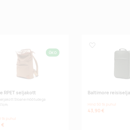
 lemmikuks
Lisa lemmikuks
ÖKO
e RPET seljakott
Baltimore reisiselj
 seljakott Sloane mõõtudega
Hind 50 tk puhul
31cm.
43,90 €
 tk puhul
 €