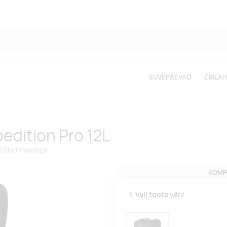
SUVEPÄEVAD
ERILA
pedition Pro 12L
ud õlarihmadega.
KOMP
1. Vali toote värv