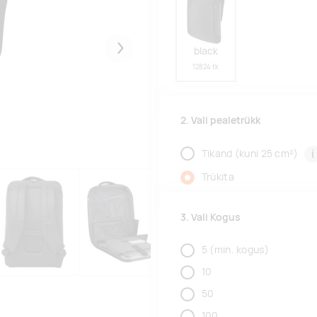
black
Järgmised
12824 tk
2. Vali pealetrükk
i
Tikand (kuni 25 cm²)
Trükita
3. Vali Kogus
5
(min. kogus)
10
50
100