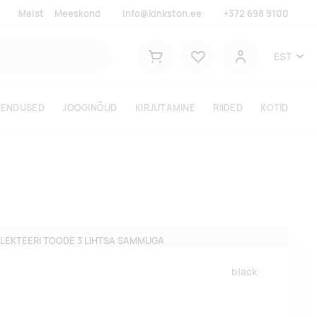
Meist
Meeskond
info@kinkston.ee
+372 698 9100
Lemmikud
EST
Ostukorv
Kasutaja
HENDUSED
JOOGINÕUD
KIRJUTAMINE
RIIDED
KOTID
LEKTEERI TOODE 3 LIHTSA SAMMUGA
black