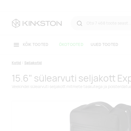
KÕIK TOOTED
ÖKOTOOTED
UUED TOOTED
Kotid
Seljakotid
15.6" sülearvuti seljakott Ex
Veekindel sülearvuti seljakott mitmete taskutega ja polsterdat