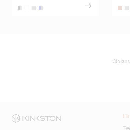
black/grey
blue-grey
grey/grey
navy,grey
brown
gre
Ole kurs
Kii
Te