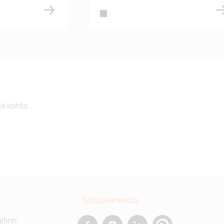
black
te kohta.
Sotsiaalmeedia
allinn