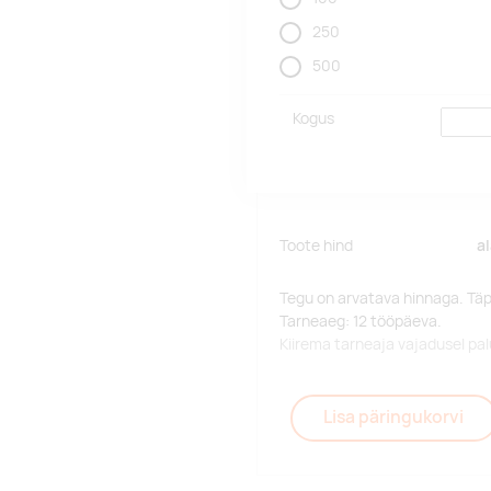
250
500
Kogus
Toote hind
a
Tegu on arvatava hinnaga. Tä
Tarneaeg: 12 tööpäeva.
Kiirema tarneaja vajadusel p
Lisa päringukorvi