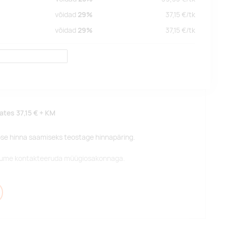
võidad
29%
37,15
€/
tk
võidad
29%
37,15
€/
tk
lates
37,15 €
+ KM
pse hinna saamiseks teostage hinnapäring.
alume kontakteeruda müügiosakonnaga.