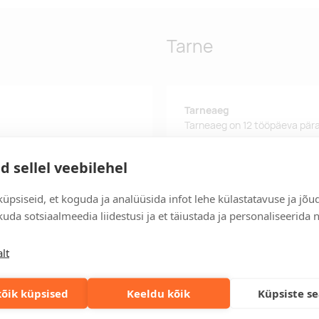
Tarne
Tarneaeg
Tarneaeg on 12 tööpäeva pära
tööpäeva jooksul, saate toote
d sellel veebilehel
Tarne tingimused
elarvuti sahtel, mitu
Üle 500 euro tellimuste puhul
üpsiseid, et koguda ja analüüsida infot lehe külastatavuse ja jõu
a reguleeritavad õlarihmad,
ud õhuvõrgust seljatugi,
Tellimuste info
uda sotsiaalmeedia liidestusi ja et täiustada ja personaliseerida 
Jälgi oma olemasolevaid ning 
lihtsalt.
lt
Kiired tellimused
Kiirema tarneaja vajadusel p
õik küpsised
Keeldu kõik
Küpsiste s
lahenduse!