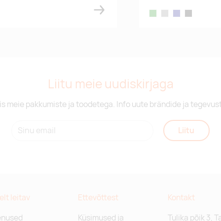
y
green
greige
navy
black
Liitu meie uudiskirjaga
is meie pakkumiste ja toodetega. Info uute brändide ja tegevus
Liitu
relt leitav
Ettevõttest
Kontakt
enused
Küsimused ja
Tulika põik 3, T