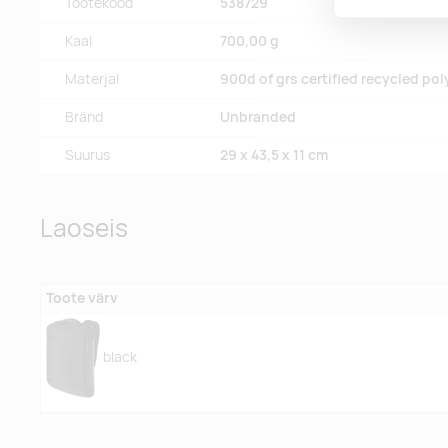
Tootekood
538729
Kaal
700,00 g
Materjal
900d of grs certified recycled pol
Bränd
Unbranded
Suurus
29 x 43,5 x 11 cm
Laoseis
Toote värv
black