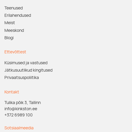
Teenused
Erilahendused
Meist
Meeskond
Blogi
Ettevõttest
Küsimused ja vastused
Jätkusuutlikud kingitused
Privaatsuspoliitika
Kontakt
Tulika põik 3, Tallinn
info@kinkston.ee
+372 6989 100
Sotsiaalmeedia