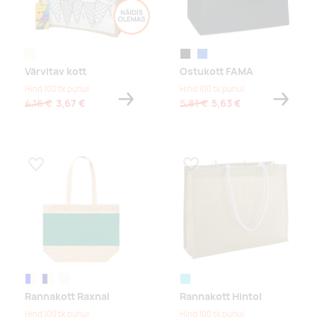
beež
must
sinine
Värvitav kott
Ostukott FAMA
Hind 100 tk puhul
Hind 100 tk puhul
4,16 €
3,67 €
5,81 €
5,63 €
Lisa lemmikuks
Lisa lemmikuks
roheline/naturaalne
dark blue/natural
naturaalne
türkiis
Rannakott Raxnal
Rannakott Hintol
Hind 100 tk puhul
Hind 100 tk puhul