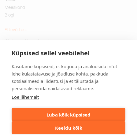
Meeskond
Blogi
Ettevõttest
Küsimused ja vastused
Jätkusuutlikud kingitused
Küpsised sellel veebilehel
Privaatsuspoliitika
Kasutame küpsiseid, et koguda ja analüüsida infot
Kontakt
lehe külastatavuse ja jõudluse kohta, pakkuda
sotsiaalmeedia liidestusi ja et täiustada ja
Tulika põik 3, Tallinn
personaliseerida näidatavaid reklaame.
info@kinkston.ee
+372 6989 100
Loe lähemalt
Sotsiaalmeedia
Luba kõik küpsised
Keeldu kõik