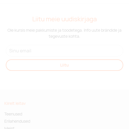
Liitu meie uudiskirjaga
Ole kursis meie pakkumiste ja toodetega. Info uute brändide ja
tegevuste kohta.
Liitu
Kiirelt leitav
Teenused
Erilahendused
Meist