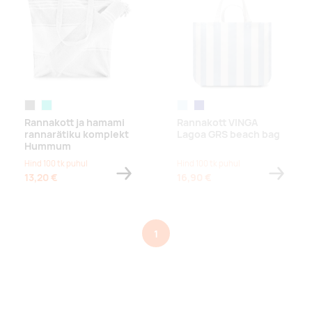
hall
türkiissinine
helesinine
navy
Rannakott ja hamami
Rannakott VINGA
rannarätiku komplekt
Lagoa GRS beach bag
Hummum
Hind 100 tk puhul
Hind 100 tk puhul
13,20 €
16,90 €
1