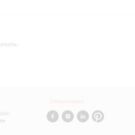
te kohta.
Sotsiaalmeedia
allinn
.ee