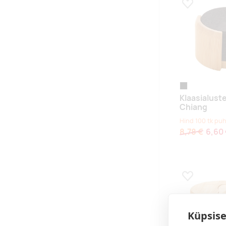
Lisa lemmikuk
must/naturaaln
Klaasialust
Chiang
Hind 100 tk puh
8,78 €
6,60
Lisa lemmikuk
Küpsise