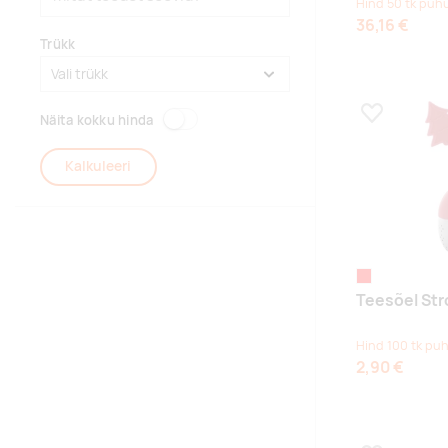
Hind 50 tk puhu
36,16 €
Trükk
Näita kokku hinda
Lisa lemmikuk
Kalkuleeri
punane
Teesõel St
Hind 100 tk puh
2,90 €