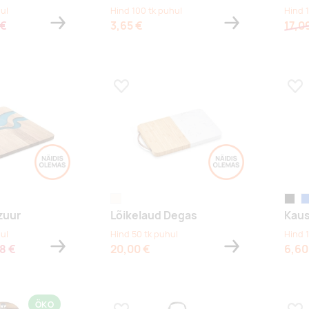
ul
Hind 100 tk puhul
Hind 
 €
3,65 €
17,0
s
Lisa lemmikuks
Lis
naturaalne
must
si
zuur
Lõikelaud Degas
Kaus
ul
Hind 50 tk puhul
Hind 
38 €
20,00 €
6,60
ÖKO