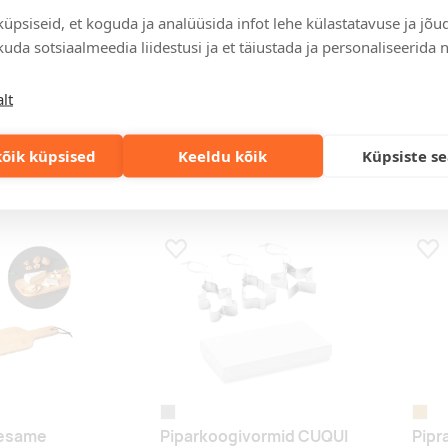
üpsiseid, et koguda ja analüüsida infot lehe külastatavuse ja jõu
uda sotsiaalmeedia liidestusi ja et täiustada ja personaliseerida 
wood
tumes
bl
ipratoos S&P
Vanillilõhnaline
Peh
lt
lõhnapulk Nara
ul
Hind 100 tk puhul
Hind 
õik küpsised
Keeldu kõik
Küpsiste s
€
6,95 €
13,8
s
Lisa lemmikuks
Lis
matt hõbe
puit
Sesame
Piparkoogivormid CUQUI
Pipr