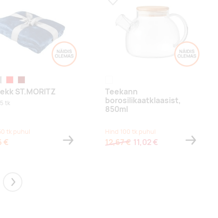
a lemmikuks
Lisa lemmikuks
ll
punane
helepruun
läbipaistev
stekk ST.MORITZ
Teekann
borosilikaatklaasist,
5 tk
850ml
50 tk puhul
Hind 100 tk puhul
6 €
12,67 €
11,02 €
Next