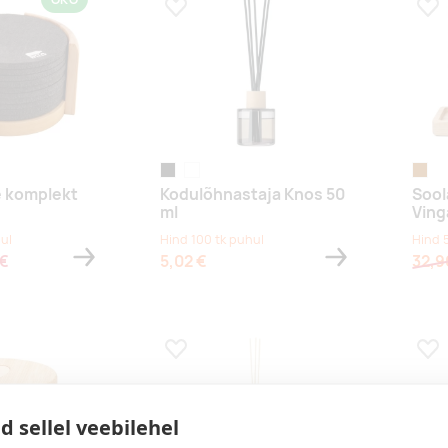
s
Lisa lemmikuks
Lis
e
must
läbipaistev
pruun
e komplekt
Kodulõhnastaja Knos 50
Sool
ml
Ving
ul
Hind 100 tk puhul
Hind 
 €
5,02 €
32,9
s
Lisa lemmikuks
Lis
d sellel veebilehel