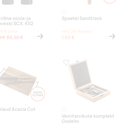
hõbedane
naturaalne
riline soola-ja
Spaatel Sandtrask
aveski SCX. K02
50 tk puhul
Hind 250 tk puhul
0 €
89,50 €
1,69 €
a lemmikuks
Lisa lemmikuks
elaud Acacia Cut
naturaalne
Veinitarvikute komplekt
Godello