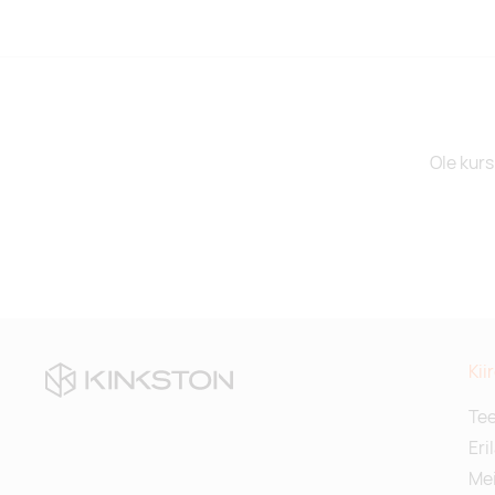
Ole kurs
Kii
Te
Eri
Mei