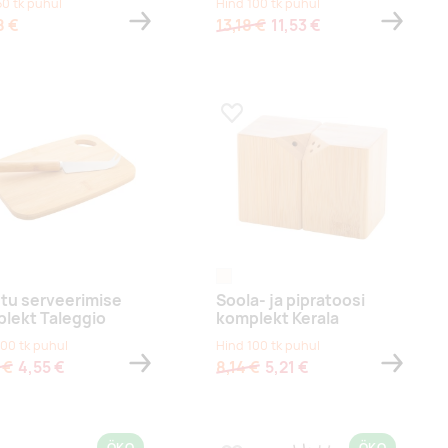
50 tk puhul
Hind 100 tk puhul
8 €
13,18 €
11,53 €
a lemmikuks
Lisa lemmikuks
aalne
naturaalne
tu serveerimise
Soola- ja pipratoosi
lekt Taleggio
komplekt Kerala
100 tk puhul
Hind 100 tk puhul
 €
4,55 €
8,14 €
5,21 €
ÖKO
ÖKO