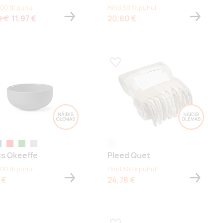
100 tk puhul
Hind 50 tk puhul
9 €
11,97 €
20,80 €
a lemmikuks
Lisa lemmikuks
nine
punane
roheline
helehall
beež
s Okeeffe
Pleed Quet
100 tk puhul
Hind 50 tk puhul
 €
24,78 €