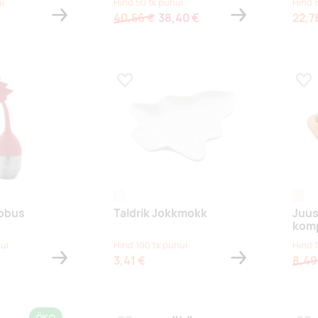
l
Hind 50 tk puhul
Hind 
40,56 €
38,40 €
22,7
s
Lisa lemmikuks
Lis
valge
natur
robus
Taldrik Jokkmokk
Juus
komp
ul
Hind 100 tk puhul
Hind 
3,41 €
8,49
ÖKO