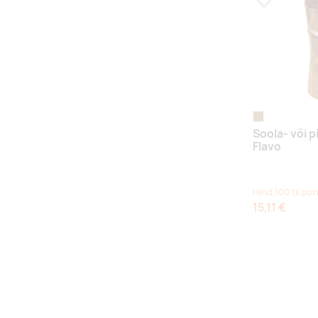
Lisa lemmikuk
wood
Soola- või p
Flavo
Hind 100 tk puh
15,11 €