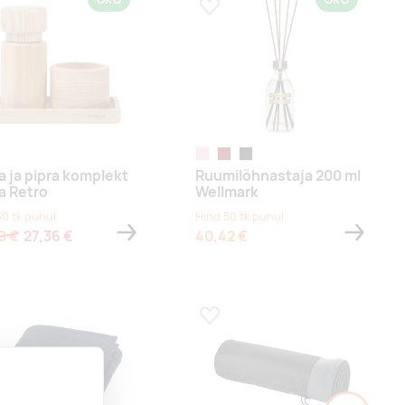
a lemmikuks
Lisa lemmikuks
läbipaistev
tumepunane
black
a ja pipra komplekt
Ruumilõhnastaja 200 ml
a Retro
Wellmark
50 tk puhul
Hind 50 tk puhul
0 €
27,36 €
40,42 €
a lemmikuks
Lisa lemmikuks