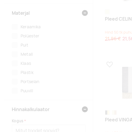
beež
Materjal
Pleed CELIN
Keraamika
Hind 50 tk puhu
Polüester
21,96 €
21,5
Puit
Metall
Klaas
Lisa lemmikuk
Plastik
Portselan
Puuvill
Hinnakalkulaator
grey/natural
beige natura
Pleed VINGA
Kogus