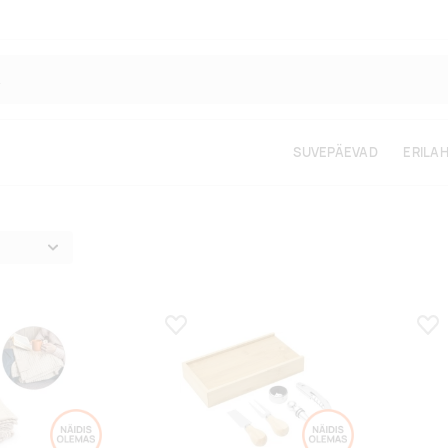
SUVEPÄEVAD
ERILA
s
Lisa lemmikuks
Lis