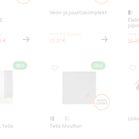
Veini-ja juustukomplekt
must/
E
Elekt
pipr
l
Hind 100 tk puhul
Hind 
6 €
13,27 €
91,3
ÖKO
ÖKO
s
Lisa lemmikuks
Lis
Lõik
l
grey, granite grey
green, timber wolf
beige, feather grey
 Tella
Tekk Moulton