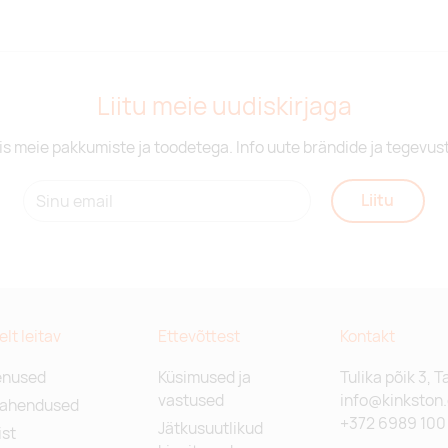
Liitu meie uudiskirjaga
is meie pakkumiste ja toodetega. Info uute brändide ja tegevus
Liitu
relt leitav
Ettevõttest
Kontakt
enused
Küsimused ja
Tulika põik 3, T
vastused
info@kinkston
lahendused
+372 6989 100
Jätkusuutlikud
st