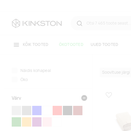
KÕIK TOOTED
ÖKOTOOTED
UUED TOOTED
Näidis kohapeal
Öko
Värv
Lisa lemmikuk
HÕBEDANE
HALL
SININE
VALGE
PUNANE
MUST
PRUUN
ROHELINE
ORANŽ
LILLA
ROOSA
LÄBIPAISTEV