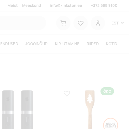
Meist
Meeskond
info@kinkston.ee
+372 698 9100
Lemmikud
EST
Ostukorv
Kasutaja
HENDUSED
JOOGINÕUD
KIRJUTAMINE
RIIDED
KOTID
ÖKO
a lemmikuks
Lisa lemmikuks