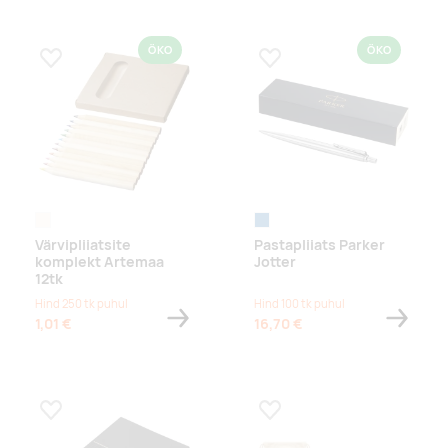
ÖKO
ÖKO
Lisa lemmikuks
Lisa lemmikuks
naturaalne
terashall
Värvipliiatsite
Pastapliiats Parker
komplekt Artemaa
Jotter
12tk
Hind 250 tk puhul
Hind 100 tk puhul
1,01 €
16,70 €
Lisa lemmikuks
Lisa lemmikuks