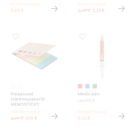
Hind 500 tk puhul
Hind 100 tk puhul
0,62 €
2,40 €
2,33 €
Lisa lemmikuks
Lisa lemmikuks
beige
white
punane
sinine
roheline
läbipaistev
Kleepuvad
Medic pen
märkmepaberid
Laos 50 tk
MEMOSTICKY
Hind 500 tk puhul
Hind 500 tk puhul
0,24 €
0,18 €
0,33 €