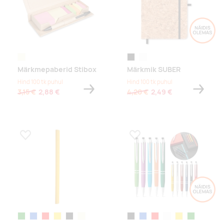
beež
black
white
Märkmepaberid Stibox
Märkmik SUBER
Hind 100 tk puhul
Hind 100 tk puhul
3,15 €
2,88 €
4,20 €
2,49 €
Lisa lemmikuks
Lisa lemmikuks
roheline
sinine
punane
kollane
must
beež
must
sinine
punane
valge
kollane
roheline