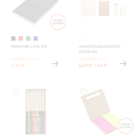
must
punane
roheline
tumesinine
beež
Märkmik Lore A5
Joonistuskomplekt
Fundraw
Hind 100 tk puhul
Hind 100 tk puhul
11,42 €
8,03 €
7,46 €
Lisa lemmikuks
Lisa lemmikuks