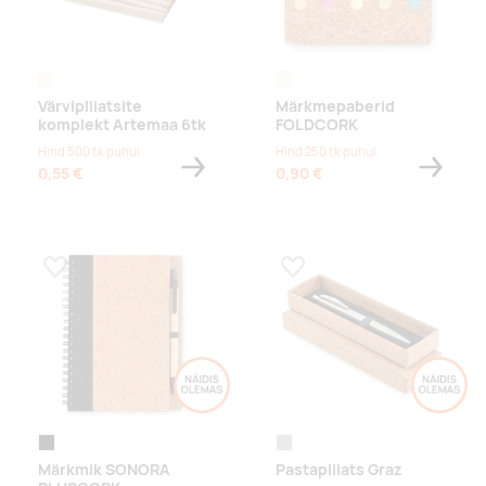
naturaalne
beež
Värvipliiatsite
Märkmepaberid
komplekt Artemaa 6tk
FOLDCORK
Hind 500 tk puhul
Hind 250 tk puhul
0,55 €
0,90 €
Lisa lemmikuks
Lisa lemmikuks
black
matt hõbe
Märkmik SONORA
Pastapliiats Graz