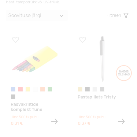
hästi
tampotrükk või UV-trükk.
Filtreeri
Filter
Lisa lemmikuks
Lisa lemmikuks
sinine
punane
kollane
valge
oranž
roheline
kuldne
must
hõbe
tumehall
Pastapliiats Tristy
must
Rasvakriitide
komplekt Tune
Hind 500 tk puhul
Hind 500 tk puhul
0,31 €
0,37 €