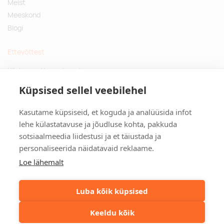
Meist
Meeskond
Blogi
Ettevõttest
Küsimused ja vastused
Jätkusuutlikud kingitused
Küpsised sellel veebilehel
Privaatsuspoliitika
Kasutame küpsiseid, et koguda ja analüüsida infot
Kontakt
lehe külastatavuse ja jõudluse kohta, pakkuda
sotsiaalmeedia liidestusi ja et täiustada ja
Tulika põik 3, Tallinn
personaliseerida näidatavaid reklaame.
info@kinkston.ee
+372 6989 100
Loe lähemalt
Sotsiaalmeedia
Luba kõik küpsised
Keeldu kõik