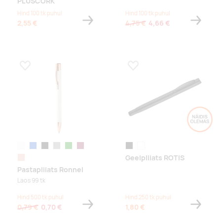
PLUSCORK
Hind 100 tk puhul
Hind 100 tk puhul
2,55 €
4,75 €
4,66 €
Lisa lemmikuks
Lisa lemmikuks
valge
sinine
must
hall
roheline
bordoopunane
black
graphite
Geelpliiats ROTIS
roosa
Pastapliiats Ronnel
Laos 99 tk
Hind 500 tk puhul
Hind 250 tk puhul
0,79 €
0,70 €
1,80 €