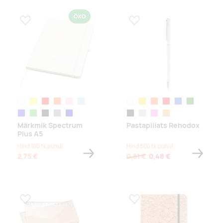
ÖKO
Lisa lemmikuks
Lisa lemmikuks
white
yellow
red
orange
roosa
helesinine
valge
kollane
oranž
punane
sinine
roheline
royal blue
lime green
solid black
hall
tumesinine/sinine
must
hõbe
roosa
kuldne
Märkmik Spectrum
Pastapliiats Rehodox
Plus A5
Hind 100 tk puhul
Hind 500 tk puhul
2,75 €
0,51 €
0,48 €
Lisa lemmikuks
Lisa lemmikuks