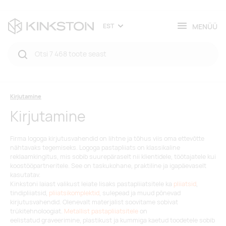
MENÜÜ
EST
Kirjutamine
Kirjutamine
Firma logoga kirjutusvahendid
on lihtne ja tõhus viis oma ettevõtte
nähtavaks tegemiseks. Logoga pastapliiats on klassikaline
reklaamkingitus
, mis sobib suurepäraselt nii klientidele, töötajatele kui
koostööpartneritele. See on taskukohane, praktiline ja igapäevaselt
kasutatav.
Kinkstoni laiast valikust leiate lisaks pastapliiatsitele ka
pliiatsid
,
tindipliiatsid
,
pliiatsikomplektid
,
sulepead
ja muud põnevad
kirjutusvahendid. Olenevalt materjalist
soovitame sobivat
trükitehnoloogiat
.
Metallist pastapliiatsitele
on
eelistatud
graveerimine,
plastikust ja kummiga kaetud toodetele sobib