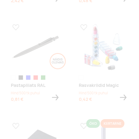
2,42 €
0,48 €
Lisa lemmikuks
Lisa lemmikuks
white
black
sinine
red
green
läbipaistev
Pastapliiats RAL
Rasvakriidid Magic
Hind 500 tk puhul
Hind 500 tk puhul
0,81 €
0,42 €
ÖKO
KIIRTARNE
Lisa lemmikuks
Lisa lemmikuks