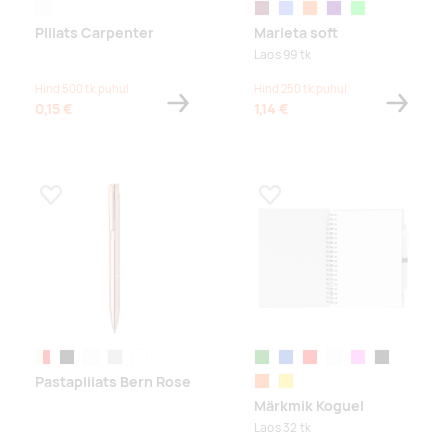
valge
bordoopunane
helesinine
oranž
lilla
heleroheline
Pliiats Carpenter
Marieta soft
Laos 99 tk
Hind 500 tk puhul
Hind 250 tk puhul
0,15 €
1,14 €
Lisa lemmikuks
Lisa lemmikuks
beež/punane
must
valge
hõbe
titaanvalge
roheline
sinine
punane
valge
roosa
must
Pastapliiats Bern Rose
oranž
kollane
Märkmik Koguel
Laos 32 tk