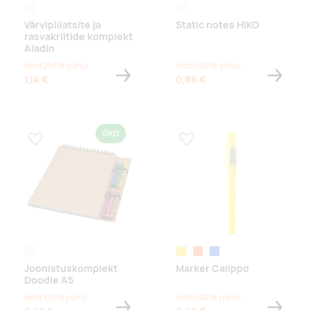
naturaalne
naturaalne
Värvipliiatsite ja
Static notes HIKO
rasvakriitide komplekt
Aladin
Hind 250 tk puhul
Hind 500 tk puhul
1,14 €
0,86 €
ÖKO
Lisa lemmikuks
Lisa lemmikuks
naturaalne
kollane
oranž
sinine
Joonistuskomplekt
Marker Calippo
Doodle A5
Hind 100 tk puhul
Hind 500 tk puhul