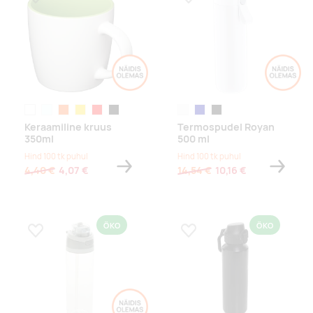
Lisa lemmikuks
Lisa lemmikuks
green apple
taevasinine
oranž
kollane
punane
must
valge
tumesinine
must
Keraamiline kruus
Termospudel Royan
350ml
500 ml
Hind 100 tk puhul
Hind 100 tk puhul
4,40 €
4,07 €
14,54 €
10,16 €
ÖKO
ÖKO
Lisa lemmikuks
Lisa lemmikuks