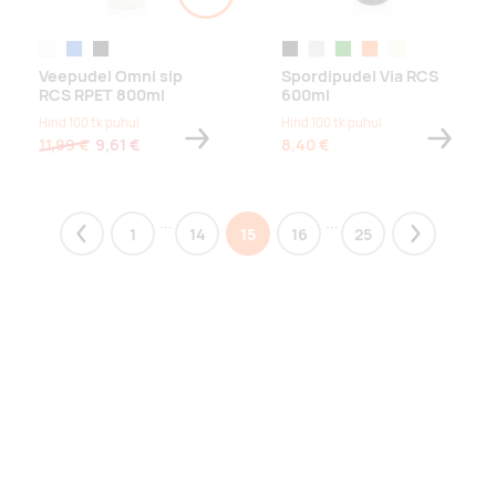
valge
sinine
must
must
hõbe
roheline
oranž
beež
Veepudel Omni sip
Spordipudel Via RCS
RCS RPET 800ml
600ml
Hind 100 tk puhul
Hind 100 tk puhul
11,99 €
9,61 €
8,40 €
...
...
1
14
15
16
25
Previous
Next