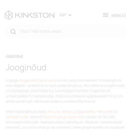
MENÜÜ
EST
Jooginõud
Jooginõud
Logoga
joogipudelid
ja
kruusid
on ü
ks populaarseimad firmakingitusi
läbi aegade
-
praktiline ja vastupidav kingitus, mis sobib suurepäraselt
nii töötajatele, klientidele kui koostööpartneritele.
Tegemist on
universaalse firmameenega
, mida kasutatakse igapäevaselt ning mis
aitab samal ajal nähtavalt esile tuua ettevõtte brändi.
Meie tootevalikust leiad
kruuse
,
tasse
,
joogipudeleid
,
termoseid ja
termokruuse
, samuti
klaasnõusid ja karahvine
.
Lisaks on lai valik
erinevaid materjale:
taaskasutatud plastikust, klaasist, roostevabast
terasest, alumiiniumist ja keraamikast
.
Meie jooginõudele on saadaval