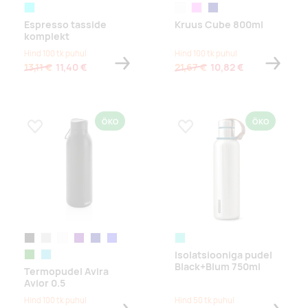
transparent,natural
valge
roosa
tumesinine
Espresso tasside
Kruus Cube 800ml
komplekt
Hind 100 tk puhul
Hind 100 tk puhul
13,11 €
11,40 €
21,67 €
10,82 €
ÖKO
ÖKO
Lisa lemmikuks
Lisa lemmikuks
must
hõbe
valge
lilla
tumesinine
sinine
türkiissinine
Isolatsiooniga pudel
roheline
türkiis
Black+Blum 750ml
Termopudel Avira
Avior 0.5
Hind 100 tk puhul
Hind 50 tk puhul