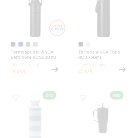
black
navy
green
greige
black
steel
Termospudel VINGA
Termos VINGA Tono
Baltimore RCS600 ml
RCS 750ml
Hind 100 tk puhul
Hind 50 tk puhul
18,04 €
21,90 €
ÖKO
ÖKO
Lisa lemmikuks
Lisa lemmikuks