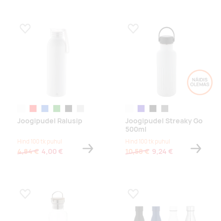
Lisa lemmikuks
Lisa lemmikuks
valge
punane
sinine
roheline
must
hõbe
valge
tumesinine
must
tumehall
Joogipudel Ralusip
Joogipudel Streaky Go
500ml
Hind 100 tk puhul
Hind 100 tk puhul
4,84 €
4,00 €
10,58 €
9,24 €
Lisa lemmikuks
Lisa lemmikuks