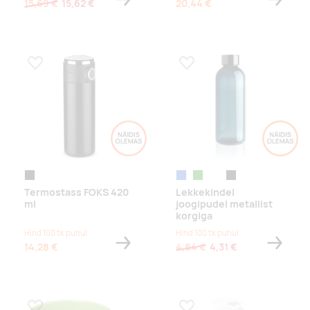
15,69 €
15,62 €
20,44 €
Lisa lemmikuks
Lisa lemmikuks
must
sinine
roheline
läbipaistev
must
Termostass FOKS 420
Lekkekindel
ml
joogipudel metallist
korgiga
Hind 100 tk puhul
Hind 100 tk puhul
14,28 €
4,84 €
4,31 €