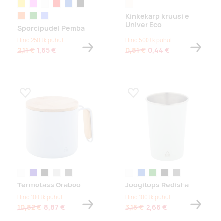
kollane
roosa
valge
punane
sinine
must
naturaalne
Kinkekarp kruusile
oranž
roheline
helesinine
Univer Eco
Spordipudel Pemba
Hind 250 tk puhul
Hind 500 tk puhul
2,11 €
1,65 €
0,81 €
0,44 €
Lisa lemmikuks
Lisa lemmikuks
valge
tumesinine
must
hõbe
tumehall
valge
sinine
roheline
must
tumehall
Termotass Graboo
Joogitops Redisha
Hind 100 tk puhul
Hind 100 tk puhul
10,82 €
8,87 €
3,15 €
2,66 €