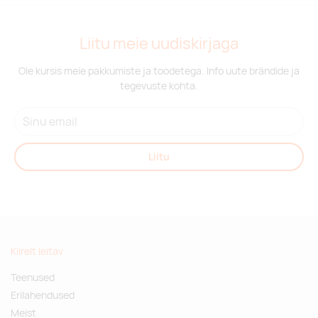
Liitu meie uudiskirjaga
Ole kursis meie pakkumiste ja toodetega. Info uute brändide ja
tegevuste kohta.
Liitu
Kiirelt leitav
Teenused
Erilahendused
Meist