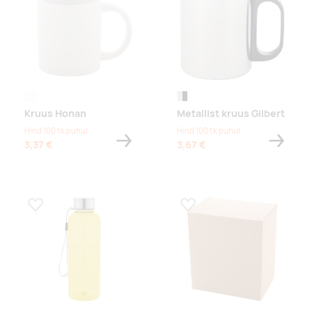
valge
silver/black
Kruus Honan
Metallist kruus Gilbert
Hind 100 tk puhul
Hind 100 tk puhul
3,37 €
3,67 €
Lisa lemmikuks
Lisa lemmikuks