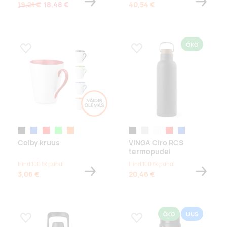
19,21 €
18,48 €
40,54 €
ÖKO
Lisa lemmikuks
Lisa lemmikuks
must
sinine
punane
heleroheline
oranž
black
steel
white
red
blue
Colby kruus
VINGA Ciro RCS
termopudel
Hind 100 tk puhul
Hind 100 tk puhul
3,06 €
20,46 €
ÖKO
UUS
Lisa lemmikuks
Lisa lemmikuks