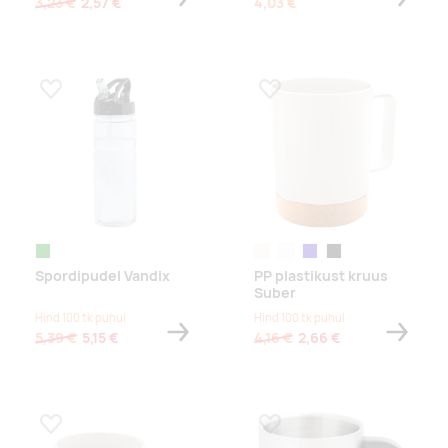
3,23 €
2,57 €
4,03 €
Lisa lemmikuks
Lisa lemmikuks
roheline
naturaalne
valge
tumesinine
must
Spordipudel Vandix
PP plastikust kruus
Suber
Hind 100 tk puhul
Hind 100 tk puhul
5,39 €
5,15 €
4,16 €
2,66 €
Lisa lemmikuks
Lisa lemmikuks