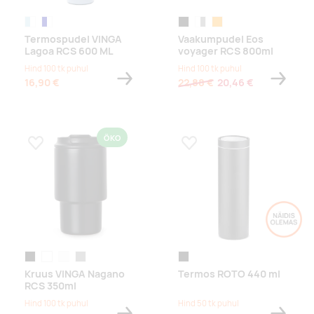
helesinine/valge
tumesinine/valge
must/must
valge/hall
orange,orange
Termospudel VINGA
Vaakumpudel Eos
Lagoa RCS 600 ML
voyager RCS 800ml
Hind 100 tk puhul
Hind 100 tk puhul
16,90 €
22,88 €
20,46 €
ÖKO
Lisa lemmikuks
Lisa lemmikuks
must
reflecting
valge
greige
must
Kruus VINGA Nagano
Termos ROTO 440 ml
RCS 350ml
Hind 100 tk puhul
Hind 50 tk puhul