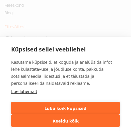
Meeskond
Blogi
Ettevõttest
Küsimused ja vastused
Jätkusuutlikud kingitused
Küpsised sellel veebilehel
Privaatsuspoliitika
Kasutame küpsiseid, et koguda ja analüüsida infot
Kontakt
lehe külastatavuse ja jõudluse kohta, pakkuda
sotsiaalmeedia liidestusi ja et täiustada ja
Tulika põik 3, Tallinn
personaliseerida näidatavaid reklaame.
info@kinkston.ee
+372 6989 100
Loe lähemalt
Sotsiaalmeedia
Luba kõik küpsised
Keeldu kõik