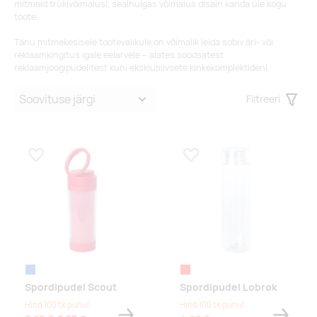
mitmeid trükivõimalusi, sealhulgas võimalus disain kanda üle kogu
toote.
Tänu mitmekesisele tootevalikule on võimalik leida sobiv äri- või
reklaamkingitus igale eelarvele – alates soodsatest
reklaamjoogipudelitest kuni eksklusiivsete kinkekomplektideni.
Filtreeri
Filter
Lisa lemmikuks
Lisa lemmikuks
sinine
punane
Spordipudel Scout
Spordipudel Lobrok
Hind 100 tk puhul
Hind 100 tk puhul