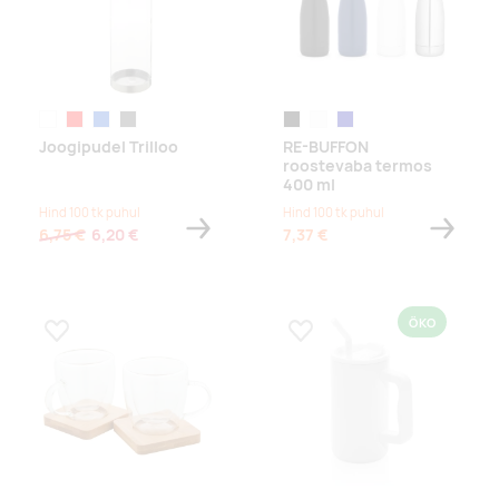
läbipaistev
punane
sinine
tumehall
must
valge
tumesinine
Joogipudel Trilloo
RE-BUFFON
roostevaba termos
400 ml
Hind 100 tk puhul
Hind 100 tk puhul
6,75 €
6,20 €
7,37 €
ÖKO
Lisa lemmikuks
Lisa lemmikuks