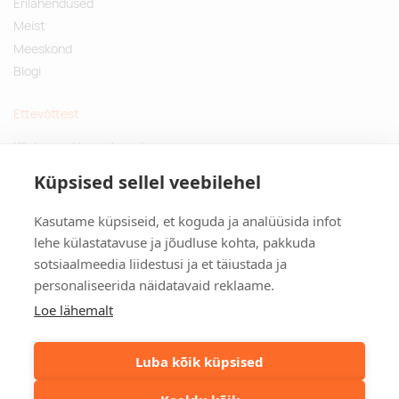
Erilahendused
Meist
Meeskond
Blogi
Ettevõttest
Küsimused ja vastused
Jätkusuutlikud kingitused
Küpsised sellel veebilehel
Privaatsuspoliitika
Kasutame küpsiseid, et koguda ja analüüsida infot
Kontakt
lehe külastatavuse ja jõudluse kohta, pakkuda
sotsiaalmeedia liidestusi ja et täiustada ja
Tulika põik 3, Tallinn
personaliseerida näidatavaid reklaame.
info@kinkston.ee
+372 6989 100
Loe lähemalt
Sotsiaalmeedia
Luba kõik küpsised