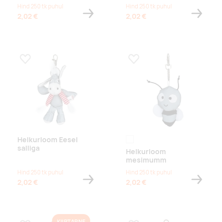
Hind 250 tk puhul
Hind 250 tk puhul
2,02 €
2,02 €
Lisa lemmikuks
Lisa lemmikuks
Helkurloom Eesel
reflective
salliga
Helkurloom
mesimumm
Hind 250 tk puhul
Hind 250 tk puhul
2,02 €
2,02 €
KIIRTARNE