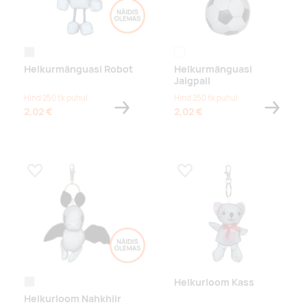
silver
reflective
Helkurmänguasi Robot
Helkurmänguasi
Jalgpall
Hind 250 tk puhul
Hind 250 tk puhul
2,02 €
2,02 €
Lisa lemmikuks
Lisa lemmikuks
Helkurloom Kass
silver
Helkurloom Nahkhiir