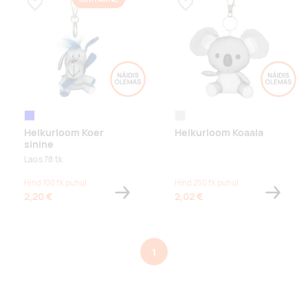
Lisa lemmikuks
Lisa lemmikuks
sinine
silver
Helkurloom Koer
Helkurloom Koaala
sinine
Laos 78 tk
Hind 100 tk puhul
Hind 250 tk puhul
2,20 €
2,02 €
1