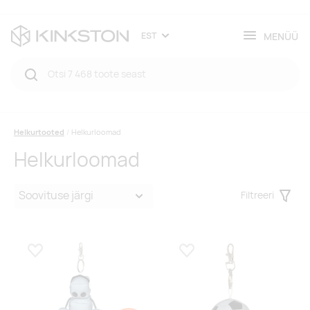
MENÜÜ
EST
Helkurtooted
Helkurloomad
Helkurloomad
Filtreeri
Filter
Lisa lemmikuks
Lisa lemmikuks