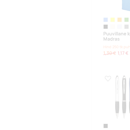
tsüaansinine
kollane
oranž
lai
black
naturaalne
lavendlil
hall
Puuvillane 
Madras
Hind 250 tk pu
1,30 €
1,17 €
Lisa lemmikuk
black