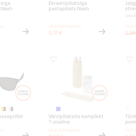
tsiga
Ekraanipliiatsiga
Jalg
s Nash
pastapliiats Nash
stre
Laos 3
hul
Hind 500 tk puhul
Hind 1
0,31 €
0,96
s
Lisa lemmikuks
Lis
black
/must
e/black
oranž/must
roosa/must
läbipaistev
sinine
natur
eseprillid
Värvipliiatsite komplekt
Tõmb
7-osaline
poek
hul
Hind 500 tk puhul
Hind 