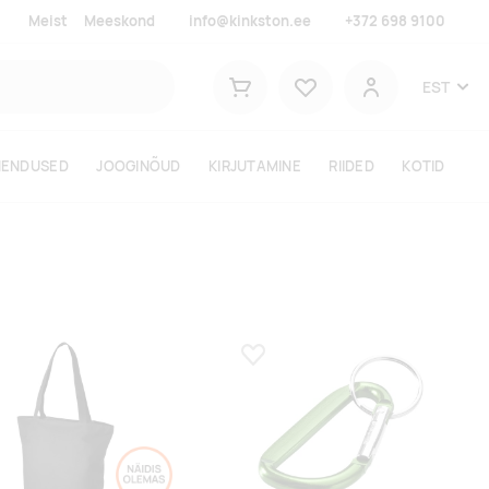
Meist
Meeskond
info@kinkston.ee
+372 698 9100
Lemmikud
EST
Ostukorv
Kasutaja
HENDUSED
JOOGINÕUD
KIRJUTAMINE
RIIDED
KOTID
a lemmikuks
Lisa lemmikuks