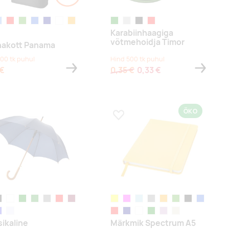
üaansinine
red
laimiroheline
sügavsinine
navy
white
oranž
green
hõbedane
black
red
Karabiinhaagiga
võtmehoidja Timor
akott Panama
100 tk puhul
Hind 500 tk puhul
 €
0,35 €
0,33 €
ÖKO
a lemmikuks
Lisa lemmikuks
ack
white
green
metsaroheline
hall
punane
bordoopunane
kollane
fuksiapunane
helesinine
hall
oranž
laimiroheline
black
sügavsinin
nine
lavendlililla
red
navy
white
rohelisetähniline
lilla
oatmeal
sikaline
Märkmik Spectrum A5