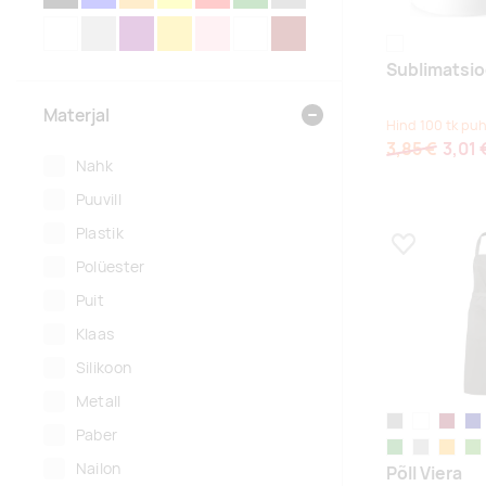
VALGE
HÕBEDANE
LILLA
KULDNE
ROOSA
LÄBIPAISTEV
PRUUN
white
Sublimatsio
Materjal
Hind 100 tk puh
3,85 €
3,01 
Nahk
Puuvill
Plastik
Lisa lemmikuk
Polüester
Puit
Klaas
Silikoon
Metall
hall
white
Burgund
nav
Paber
metsaroheline
tumehall
oranž
lai
Nailon
Põll Viera