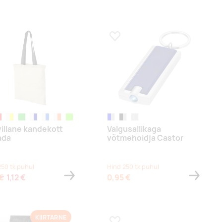
a lemmikuks
Lisa lemmikuks
eež/must
aturaalne/punane
naturaalne/kollane
natural,lime
naturaalne/tumesinine
naturaalne/sügavsinine
naturaalne/oranž
natural,bright green
sinine/hõbedane
must/hõbedane
hõbedane
illane kandekott
Valgusallikaga
ada
võtmehoidja Castor
250 tk puhul
Hind 250 tk puhul
 €
1,12 €
0,95 €
KIIRTARNE