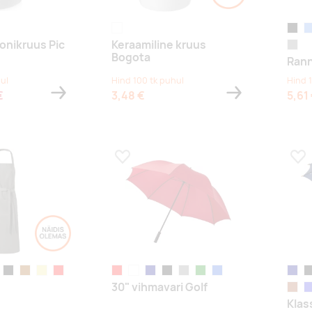
white
black
ts
onikruus Pic
Keraamiline kruus
hall
Bogota
Rann
ul
Hind 100 tk puhul
Hind 
€
3,48 €
5,61
s
Lisa lemmikuks
Lis
ia punane
y
black
pruun
khaki
red
red
white
navy
black
hall
green
sügavsinine
navy
bl
30" vihmavari Golf
miroheline
pruun
si
Klas