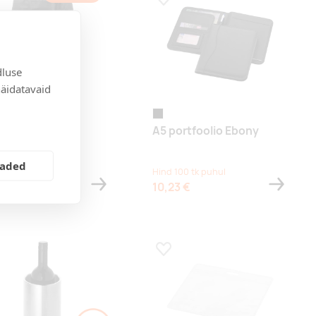
a lemmikuks
Lisa lemmikuks
dluse
näidatavaid
black
ke põll Lega
A5 portfoolio Ebony
0 tk
eaded
100 tk puhul
Hind 100 tk puhul
 €
10,23 €
a lemmikuks
Lisa lemmikuks