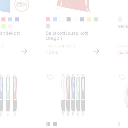
miroheline
red
sügavsinine
navy
white
red
sügavsinine
white
black
naturaalne
navy
oranž
laimiroheline
hõbed
Vein
illa
ereroheline
roosa
hall
kandekott
Seljakott/sussikott
Oregon
hul
Hind 250 tk puhul
Hind 
1,30 €
16,4
s
Lisa lemmikuks
Lis
sügavsinine/must
black
oranž/