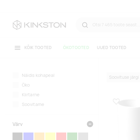
KÕIK TOOTED
ÖKOTOOTED
UUED TOOTED
Näidis kohapeal
Öko
Kiirtarne
Soovitame
Lisa lemmikuk
Värv
MUST
SININE
ORANŽ
KOLLANE
PUNANE
ROHELINE
HALL