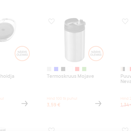
s
Lisa lemmikuks
Lis
hõbedane
sinine
black
white
red
laimiroheline
tumeb
n
hoidja
Termoskruus Mojave
Puuv
Nev
hul
Hind 100 tk puhul
Hind 
3,59 €
1,34