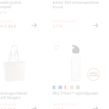
pallikujuline
Aztec 340 ml keraamiline
ssipall
kruus
27 tk
 tk puhul
Hind 100 tk puhul
 €
0,86 €
5,17 €
a lemmikuks
Lisa lemmikuks
aalne
black/transparent
sinine/läbipaistev
punane/läbipaistev
oranž/läbipaistev
laimiroheline/läbipaiste
lukuga riidest
Sky Tritan™ spordipudel
ott Ningbo
100 tk puhul
Hind 100 tk puhul