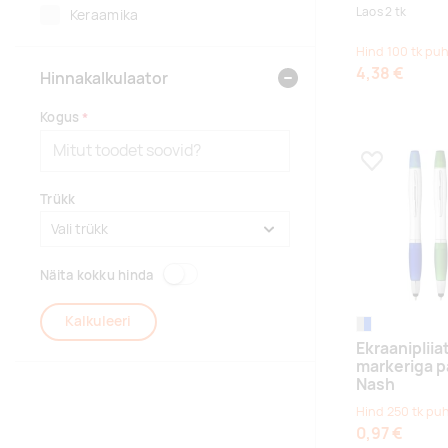
Laos 2 tk
Keraamika
Hind 100 tk puh
4,38 €
Hinnakalkulaator
Kogus
Lisa lemmikuk
Trükk
Näita kokku hinda
Kalkuleeri
hõbedane/sügav
Ekraanipliiat
markeriga p
Nash
Hind 250 tk pu
0,97 €