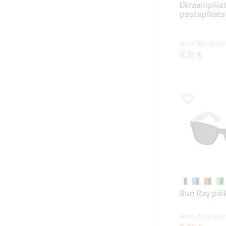
Ekraanipliia
pastapliiat
Hind 500 tk pu
0,31 €
Lisa lemmikuk
valge/must
processblue
punane
lim
Sun Ray päik
Hind 250 tk pu