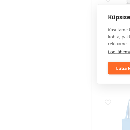
Lisa lemmikuk
Küpsise
Kasutame k
kohta, pakk
reklaame.
läbipaistev must
läbipaistev
Loe lähema
Spring Trit
spordipude
Luba k
Hind 100 tk puh
6,36 €
4,55
Lisa lemmikuk