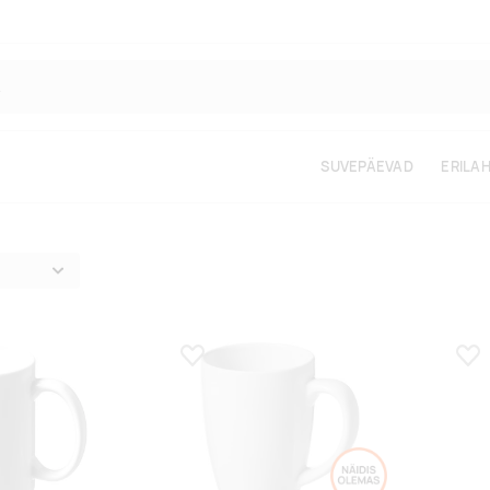
SUVEPÄEVAD
ERILA
s
Lisa lemmikuks
Lis