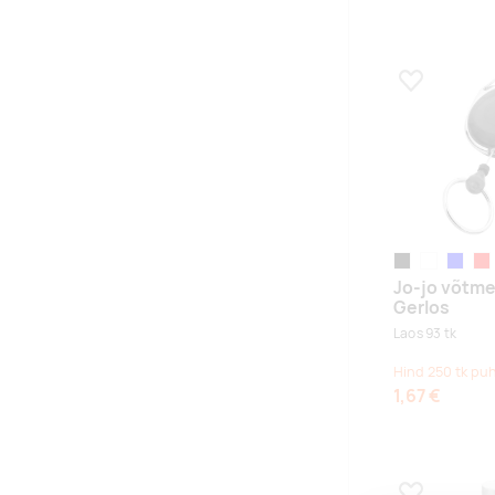
Lisa lemmikuk
black
white
sinine
red
Jo-jo võtme
Gerlos
Laos 93 tk
Hind 250 tk pu
1,67 €