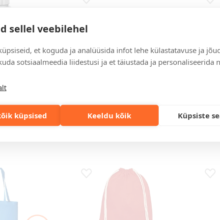
s
Lisa lemmikuks
Lis
d sellel veebilehel
üpsiseid, et koguda ja analüüsida infot lehe külastatavuse ja jõu
uda sotsiaalmeedia liidestusi ja et täiustada ja personaliseerida 
must/hõbedane
black
lt
an™
Professionaalne
Lühi
l
pudeliavaja Milo
Laos 1
õik küpsised
Keeldu kõik
Küpsiste s
ul
Hind 250 tk puhul
Hind 
 €
1,41 €
6,01
s
Lisa lemmikuks
Lis