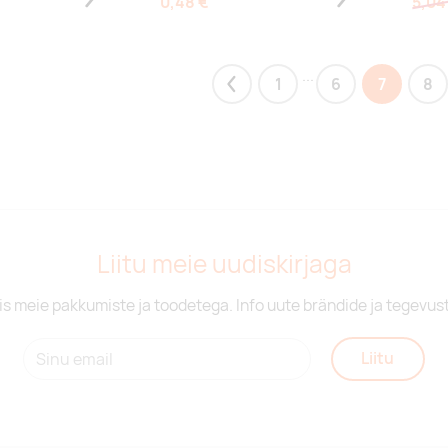
0,48 €
5,04
...
1
6
7
8
Previous
Liitu meie uudiskirjaga
is meie pakkumiste ja toodetega. Info uute brändide ja tegevus
Liitu