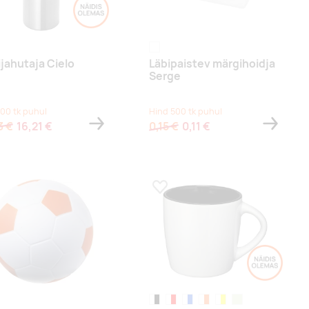
ane
läbipaistev
ijahutaja Cielo
Läbipaistev märgihoidja
Serge
100 tk puhul
Hind 500 tk puhul
3 €
16,21 €
0,15 €
0,11 €
a lemmikuks
Lisa lemmikuks
valge
valge/must
valge/punane
valge/sügavsinine
valge/oranž
valge/kollane
valge/laimiroheline