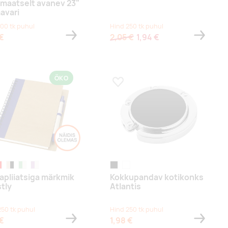
maatselt avanev 23"
avari
100 tk puhul
Hind 250 tk puhul
 €
2,05 €
1,94 €
ÖKO
a lemmikuks
Lisa lemmikuks
aalne/tumesinine
aturaalne/punane
tumebeež/must
heather green,natural
lilac,natural
black
white
apliiatsiga märkmik
Kokkupandav kotikonks
stly
Atlantis
250 tk puhul
Hind 250 tk puhul
 €
1,98 €