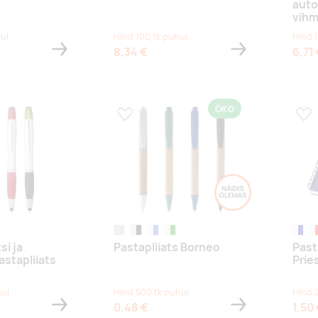
auto
vihm
ul
Hind 100 tk puhul
Hind 
8,34 €
6,71
ÖKO
s
Lisa lemmikuks
Lis
sinine
natural,silver
tumebeež/must
naturaalne/sügavsinine
naturaalne/roheline
natur
n
si ja
Pastapliiats Borneo
Past
astapliiats
Prie
hul
Hind 500 tk puhul
Hind 
0,48 €
1,50