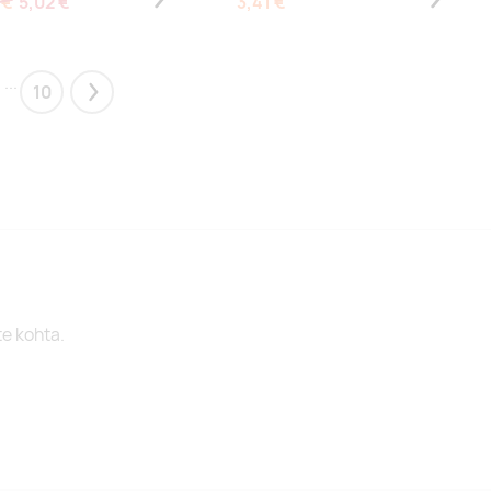
 €
5,02 €
3,41 €
...
10
Next
te kohta.