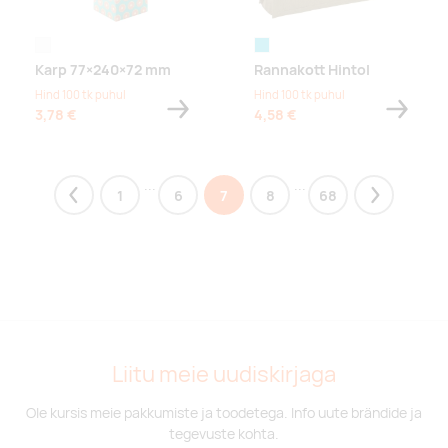
white
türkiis
Karp 77×240×72 mm
Rannakott Hintol
Hind 100 tk puhul
Hind 100 tk puhul
3,78 €
4,58 €
...
...
1
6
7
8
68
Previous
Next
Liitu meie uudiskirjaga
Ole kursis meie pakkumiste ja toodetega. Info uute brändide ja
tegevuste kohta.