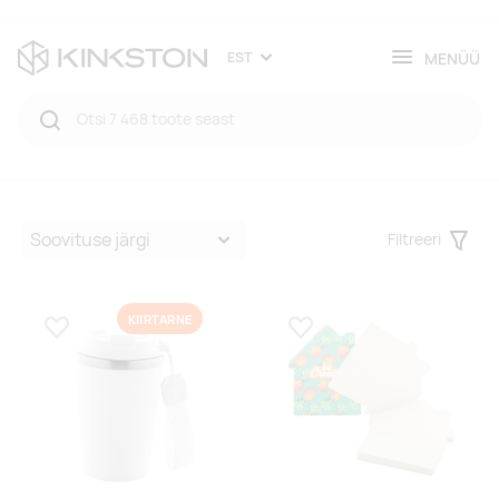
MENÜÜ
EST
Filtreeri
Filter
KIIRTARNE
Lisa lemmikuks
Lisa lemmikuks