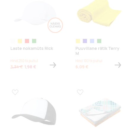
valge
kollane
punane
roheline
kollane
tumesinine
helesinine
roheline
Laste nokamüts Rick
Puuvillane rätik Terry
M
Hind 250 tk puhul
Hind 100 tk puhul
3,34 €
1,98 €
6,09 €
Lisa lemmikuks
Lisa lemmikuks