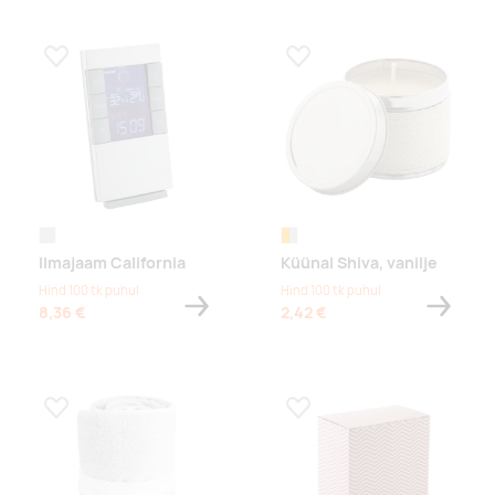
Lisa lemmikuks
Lisa lemmikuks
hõbedane
oranž/hõbedane
Ilmajaam California
Küünal Shiva, vanilje
Hind 100 tk puhul
Hind 100 tk puhul
8,36 €
2,42 €
Lisa lemmikuks
Lisa lemmikuks