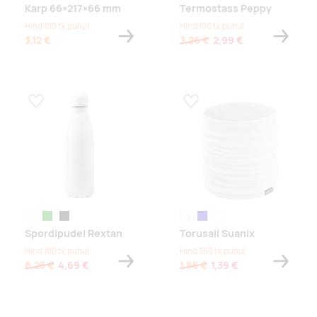
Karp 66×217×66 mm
Termostass Peppy
Hind 100 tk puhul
Hind 100 tk puhul
3,12 €
3,26 €
2,99 €
Lisa lemmikuks
Lisa lemmikuks
valge
roheline
must
valge
tumesinine
tuhkhall
Spordipudel Rextan
Torusall Suanix
Hind 100 tk puhul
Hind 250 tk puhul
8,25 €
4,69 €
1,85 €
1,39 €