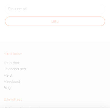
Liitu
Kiirelt leitav
Teenused
Erilahendused
Meist
Meeskond
Blogi
Ettevõttest
Küsimused ja vastused