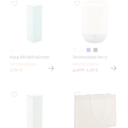
Lisa lemmikuks
Lisa lemmikuks
white
naturaalne
valge
tumesinine
must
Karp 65×205×62 mm
Termostass Ferry
Hind 100 tk puhul
Hind 100 tk puhul
3,04 €
4,53 €
4,05 €
Lisa lemmikuks
Lisa lemmikuks