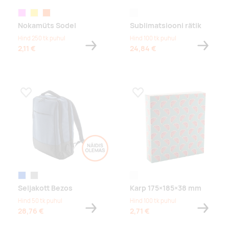
roosa
kollane
oranž
valge
Nokamüts Sodel
Sublimatsiooni rätik
Hind 250 tk puhul
Hind 100 tk puhul
2,11 €
24,84 €
Lisa lemmikuks
Lisa lemmikuks
sinine
hall
white
Seljakott Bezos
Karp 175×185×38 mm
Hind 50 tk puhul
Hind 100 tk puhul
28,76 €
2,71 €