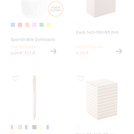
sinine
punane
oranž
roosa
roheline
kollane
white
Karp 140×190×85 mm
valge
Spordirätik Gymnasio
Hind 100 tk puhul
Hind 100 tk puhul
3,74 €
3,17 €
4,05 €
Lisa lemmikuks
Lisa lemmikuks
punane/naturaalne
oranž/naturaalne
roheline/naturaalne
must/naturaalne
yellow/natural
sinine/naturaalne
white