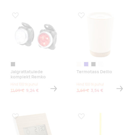
Lisa lemmikuks
Lisa lemmikuks
must
naturaalne
tumesinine
must
valge
Jalgrattatulede
Termotass Dellio
komplekt Remko
Hind 100 tk puhul
Hind 100 tk puhul
11,09 €
9,24 €
3,65 €
3,54 €
Lisa lemmikuks
Lisa lemmikuks