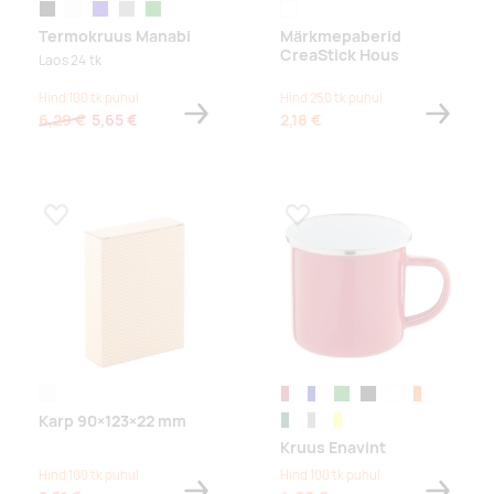
must
valge
tumesinine
hall
roheline
white
Termokruus Manabi
Märkmepaberid
CreaStick Hous
Laos 24 tk
Hind 100 tk puhul
Hind 250 tk puhul
6,29 €
5,65 €
2,18 €
Lisa lemmikuks
Lisa lemmikuks
white
punane/valge
tumesinine/valge
roheline/valge
must/valge
valge/valge
oranž/valge
Karp 90×123×22 mm
tumeroheline/valge
hall/valge
kollane/valge
Kruus Enavint
Hind 100 tk puhul
Hind 100 tk puhul