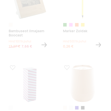
naturaalne
roheline
roosa
oranž
kollane
Bambusest ilmajaam
Marker Zoldak
Boocast
Hind 100 tk puhul
Hind 500 tk puhul
13,27 €
7,66 €
0,26 €
Lisa lemmikuks
Lisa lemmikuks
white
naturaalne
valge
tumesinine
must