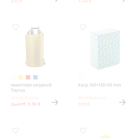
2,51 €
4,00 €
Lisa lemmikuks
Lisa lemmikuks
valge
kollane
punane
sinine
white
Veekindel seljakott
Karp 105×135×55 mm
Tayrux
Hind 100 tk puhul
Hind 100 tk puhul
16,24 €
8,36 €
3,19 €
Lisa lemmikuks
Lisa lemmikuks