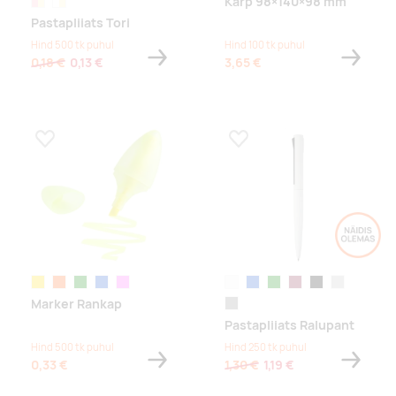
Karp 98×140×98 mm
pink/natural
white/natural
Pastapliiats Tori
Hind 500 tk puhul
Hind 100 tk puhul
0,18 €
0,13 €
3,65 €
Lisa lemmikuks
Lisa lemmikuks
kollane
oranž
roheline
sinine
roosa
valge
sinine
roheline
bordoopunane
must
hõbe
Marker Rankap
hall
Pastapliiats Ralupant
Hind 500 tk puhul
Hind 250 tk puhul
0,33 €
1,30 €
1,19 €