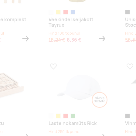
valge
kollane
punane
sinine
black
de komplekt
Veekindel seljakott
Unis
Tayrux
Sto
hul
Hind 100 tk puhul
Hind 
€
16,24 €
8,36 €
56,5
s
Lisa lemmikuks
Lis
valge
kollane
punane
roheline
must
ku
Laste nokamüts Rick
Vihm
ul
Hind 250 tk puhul
Hind 