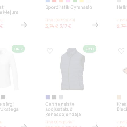
sinine
punane
oranž
roosa
roheline
kollane
valge
matt 
st
Spordirätik Gymnasio
Helk
a Mejura
ul
Hind 100 tk puhul
Hind 
 €
3,74 €
3,17 €
9,77
ÖKO
ÖKO
s
Lisa lemmikuks
Lis
avhall
black
navy
black
sügavhall
puit
e särgi
Caltha naiste
Kraa
rukatega
soojustatud
Blac
kehasoojendaja
l
Hind 50 tk puhul
Hind 