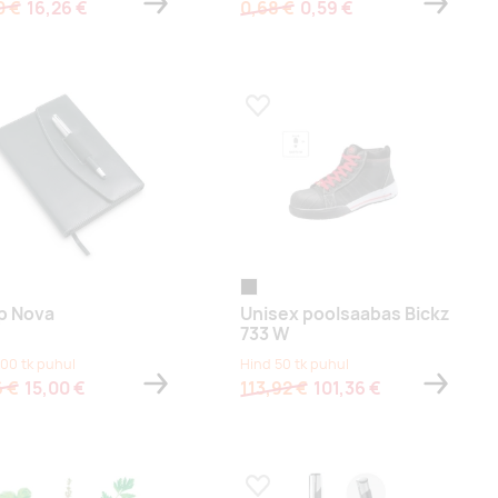
0 €
16,26 €
0,68 €
0,59 €
a lemmikuks
Lisa lemmikuks
must
p Nova
Unisex poolsaabas Bickz
733 W
100 tk puhul
Hind 50 tk puhul
6 €
15,00 €
113,92 €
101,36 €
a lemmikuks
Lisa lemmikuks