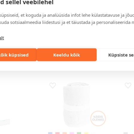
d sellel veebilehel
üpsiseid, et koguda ja analüüsida infot lehe külastatavuse ja jõu
heline
e blue
sügavhall
valge
must
ha
uda sotsiaalmeedia liidestusi ja et täiustada ja personaliseerida 
ste
Mänguloom Doggy
latte
da
d
Luku
starga
..
dajaga vest
Cult
lt
Laos 1
l
Hind 100 tk puhul
Hind 
õik küpsised
Keeldu kõik
Küpsiste s
30 €
5,19 €
5,08 €
39,7
s
Lisa lemmikuks
Lis