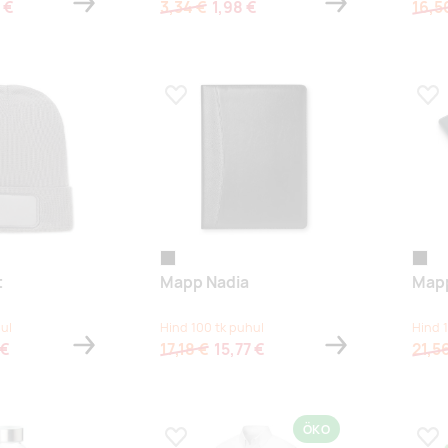
 €
3,34 €
1,98 €
16,5
s
Lisa lemmikuks
Lis
mesinine
eroheline
must
must
t
Mapp Nadia
Map
ul
Hind 100 tk puhul
Hind 
 €
17,18 €
15,77 €
21,5
ÖKO
s
Lisa lemmikuks
Lis