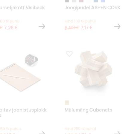
hõbe
must
matt hõbe
bordoopunane
valge
tuhm tumesinine
sinine
urseljakott Visiback
Joogipudel ASPEN CORK
100 tk puhul
Hind 100 tk puhul
 €
7,28 €
8,98 €
7,17 €
a lemmikuks
Lisa lemmikuks
puit
bitav joonistusplokk
Mälumäng Cubenats
k
250 tk puhul
Hind 250 tk puhul