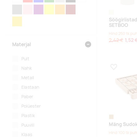
HALL
ROOSA
LILLA
KOLLANE
ORANŽ
PRUUN
MITMEVÄRVILINE
beež
Söögiriista
KULDNE
SETBOO
Hind 250 tk pu
2,42 €
1,52 
Materjal
Puit
Nahk
Lisa lemmikuk
Metall
Elastaan
Paber
Polüester
Plastik
puit
Mäng Sudo
Puuvill
Hind 100 tk puh
Klaas