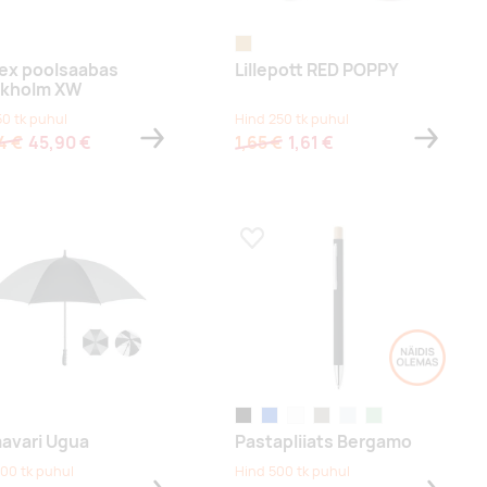
wood
ex poolsaabas
Lillepott RED POPPY
ckholm XW
50 tk puhul
Hind 250 tk puhul
4 €
45,90 €
1,65 €
1,61 €
a lemmikuks
Lisa lemmikuks
must
sinine
valge
stone grey
baby blue
mündiroheline
avari Ugua
Pastapliiats Bergamo
100 tk puhul
Hind 500 tk puhul