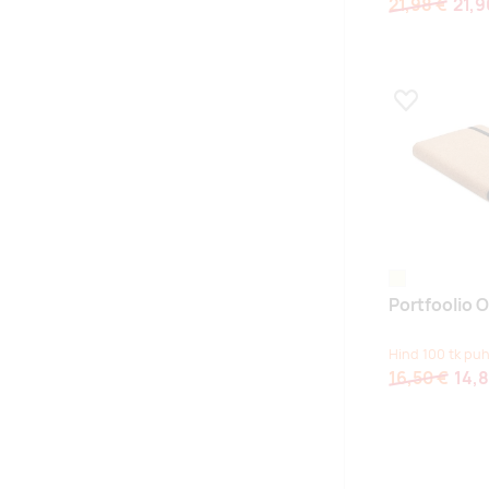
21,98 €
21,9
Lisa lemmikuk
beež
Portfoolio O
Hind 100 tk puh
16,50 €
14,8