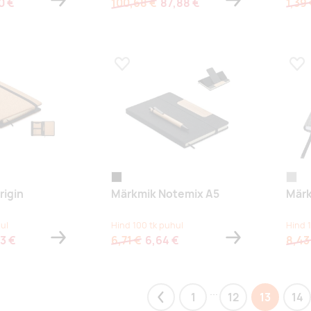
0 €
100,68 €
87,88 €
1,39
s
Lisa lemmikuks
Lis
must
hallitä
rigin
Märkmik Notemix A5
Märk
ul
Hind 100 tk puhul
Hind 
3 €
6,71 €
6,64 €
8,43
...
1
12
13
14
Previous