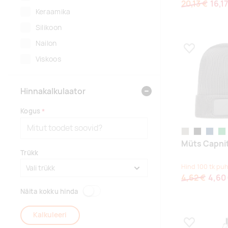
20,13 €
16,17
Keraamika
Silikoon
Nailon
Lisa lemmikuk
Viskoos
Hinnakalkulaator
Kogus
stone grey
must
tuhm tu
tum
Müts Capni
Trükk
Hind 100 tk puh
4,62 €
4,60
Näita kokku hinda
Kalkuleeri
Lisa lemmikuk