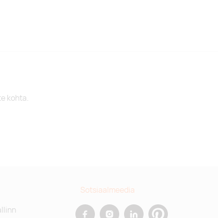
te kohta.
Sotsiaalmeedia
allinn