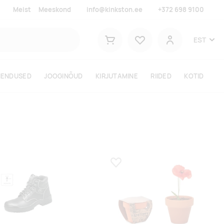
Meist
Meeskond
info@kinkston.ee
+372 698 9100
Lemmikud
EST
Ostukorv
Kasutaja
HENDUSED
JOOGINÕUD
KIRJUTAMINE
RIIDED
KOTID
a lemmikuks
Lisa lemmikuks