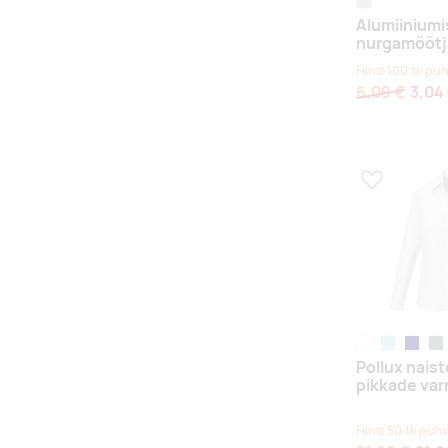
hõbe
Alumiiniumi
nurgamõõtj
Hind 100 tk puh
6,09 €
3,04
Lisa lemmikuk
white
helesinine
navy
süg
Pollux naist
pikkade var
Hind 50 tk puhu