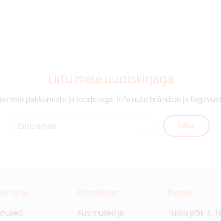
Liitu meie uudiskirjaga
is meie pakkumiste ja toodetega. Info uute brändide ja tegevus
Liitu
relt leitav
Ettevõttest
Kontakt
enused
Küsimused ja
Tulika põik 3, T