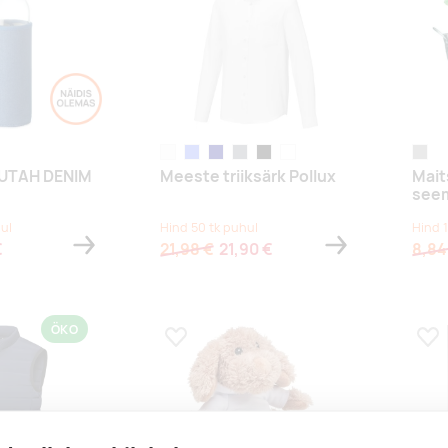
white
light blue
navy
storm grey
solid black
white
matt 
 UTAH DENIM
Meeste triiksärk Pollux
Mait
see
ul
Hind 50 tk puhul
Hind 
€
21,98 €
21,90 €
8,84
ÖKO
s
Lisa lemmikuks
Lis