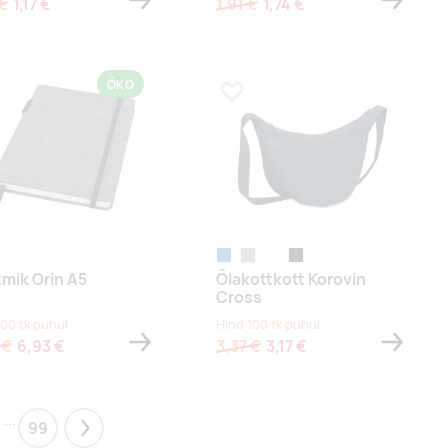
 €
1,17 €
1,91 €
1,74 €
ÖKO
a lemmikuks
Lisa lemmikuks
hniline
sinine
stone grey
naturaalvalge
must
mik Orin A5
Õlakottkott Korovin
Cross
100 tk puhul
Hind 100 tk puhul
 €
6,93 €
3,37 €
3,17 €
...
99
Next