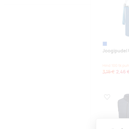
sinine
Joogipudel
Hind 100 tk puh
3,15 €
2,46 
Lisa lemmikuk