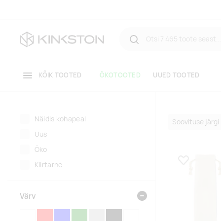
KÕIK TOOTED
ÖKOTOOTED
UUED TOOTED
Näidis kohapeal
Uus
Öko
Kiirtarne
Lisa lemmikuk
Värv
VALGE
PUNANE
SININE
ROHELINE
HÕBEDANE
MUST
LÄBIPAISTEV