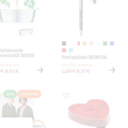
hõbe
must
titaanvalge
beež/punane
kuldne
hõbe
valge
roheline
sinine
setaimede
punane
türkiis
mned MIX SEEDS
Pastapliiats BERN RA
100 tk puhul
Hind 500 tk puhul
 €
8,62 €
0,53 €
0,37 €
ÖKO
KIIRTARNE
a lemmikuks
Lisa lemmikuks