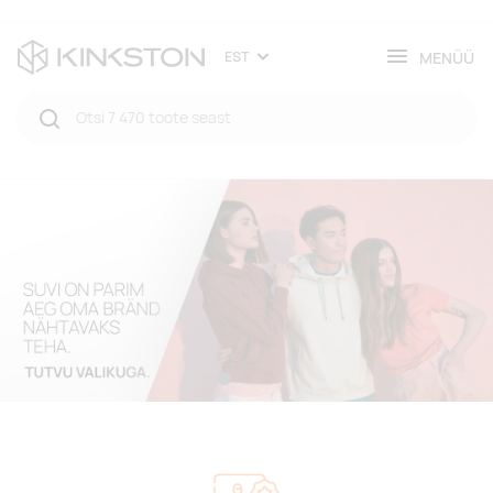
MENÜÜ
EST
Avaleht