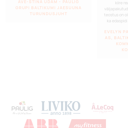
AVE-STINA UDAM - PAULIG
kiire r
GRUPI BALTIKUMI JAESUUNA
väljapakutud
TURUNDUSJUHT
teostus on o
ka edaspidi
EVELYN P
AS, BALT
KOM
KO