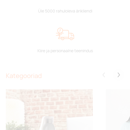
Üle 5000 rahuloleva ärikliendi
Kiire ja personaalne teenindus
Kategooriad
Eelmised
Järgm