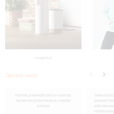
Jooginõud
Teised meist
Eelmised
Järgm
Paindlik ja kliendist lähtuv koostöö,
Meie koostö
korrektne ja kiire teostus, meeldiv
aastaid! Mik
suhtlus!
alati olemas
mõtleb kaasa