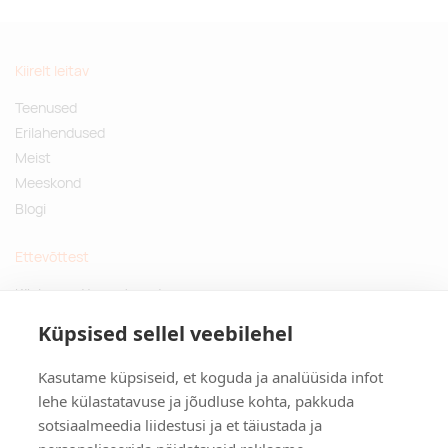
Kiirelt leitav
Teenused
Erilahendused
Meist
Meeskond
Blogi
Ettevõttest
Küsimused ja vastused
Jätkusuutlikud kingitused
Küpsised sellel veebilehel
Privaatsuspoliitika
Kasutame küpsiseid, et koguda ja analüüsida infot
Kontakt
lehe külastatavuse ja jõudluse kohta, pakkuda
sotsiaalmeedia liidestusi ja et täiustada ja
Tulika põik 3, Tallinn